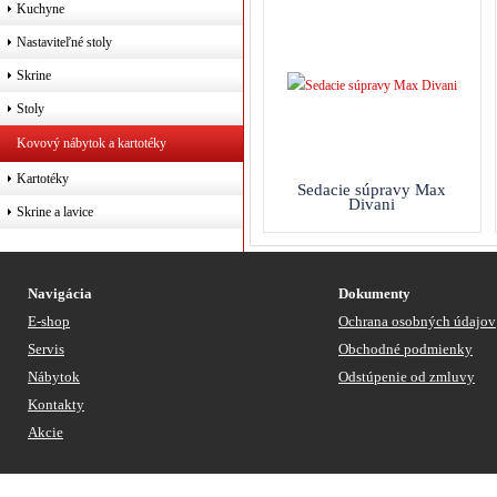
Kuchyne
Nastaviteľné stoly
Skrine
Stoly
Kovový nábytok a kartotéky
Kartotéky
Sedacie súpravy Max
Divani
Skrine a lavice
Navigácia
Dokumenty
E-shop
Ochrana osobných údajov
Servis
Obchodné podmienky
Nábytok
Odstúpenie od zmluvy
Kontakty
Akcie