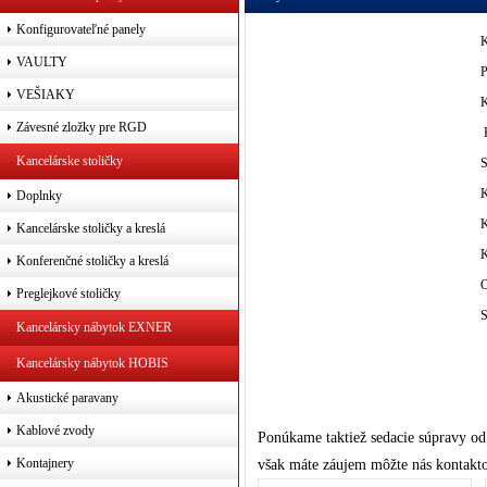
Konfigurovateľné panely
K
VAULTY
P
VEŠIAKY
K
Závesné zložky pre RGD
K
Kancelárske stoličky
S
K
Doplnky
K
Kancelárske stoličky a kreslá
K
Konferenčné stoličky a kreslá
O
Preglejkové stoličky
S
Kancelársky nábytok EXNER
Kancelársky nábytok HOBIS
Akustické paravany
Kablové zvody
Ponúkame taktiež sedacie súpravy o
Kontajnery
však máte záujem môžte nás kontakt