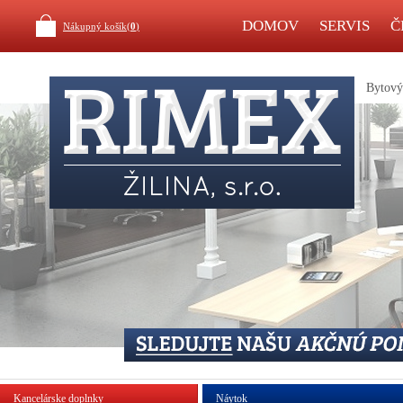
DOMOV
SERVIS
Č
Nákupný košík(
0
)
Bytový 
Kancelárske doplnky
Náytok