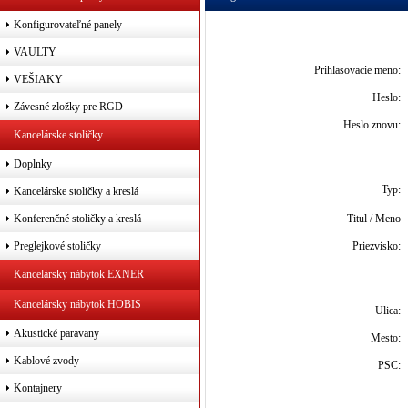
Konfigurovateľné panely
VAULTY
Prihlasovacie meno:
VEŠIAKY
Heslo:
Závesné zložky pre RGD
Heslo znovu:
Kancelárske stoličky
Doplnky
Typ:
Kancelárske stoličky a kreslá
Konferenčné stoličky a kreslá
Titul / Meno
Preglejkové stoličky
Priezvisko:
Kancelársky nábytok EXNER
Kancelársky nábytok HOBIS
Ulica:
Akustické paravany
Mesto:
Kablové zvody
PSC:
Kontajnery