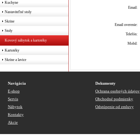
Kuchyne
Email:
Nastaviteľné stoly
Skrine
Email overenie:
Stoly
Telefón:
Kovový nábytok a kartotéky
Mobil:
Kartotéky
Skrine a lavice
Navigácia
Dokumenty
E-shop
Ochrana osobných údajov
Servis
Obchodné podmienky
Nábytok
Odstúpenie od zmluvy
Kontakty
Akcie