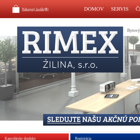
DOMOV
SERVIS
Č
Nákupný košík(
0
)
Bytový 
Kancelárske doplnky
Registrácia