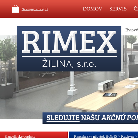
DOMOV
SERVIS
Č
Nákupný košík(
0
)
Bytový 
Kancelárske doplnky
Kancelársky nábytok HOBIS > Kuchyne > 