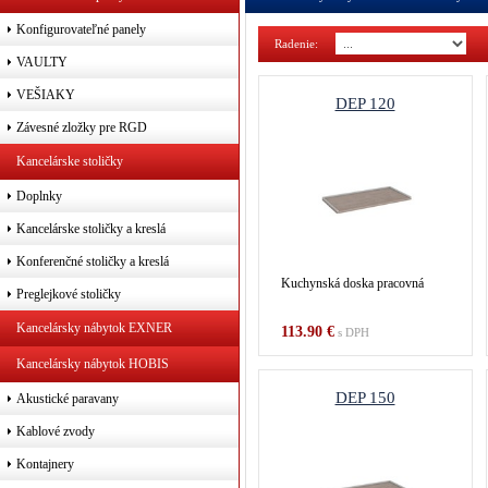
Konfigurovateľné panely
Radenie:
Poč
VAULTY
VEŠIAKY
DEP 120
Závesné zložky pre RGD
Kancelárske stoličky
Doplnky
Kancelárske stoličky a kreslá
Konferenčné stoličky a kreslá
Kuchynská doska pracovná
Preglejkové stoličky
Kancelársky nábytok EXNER
113.90 €
s DPH
Kancelársky nábytok HOBIS
DEP 150
Akustické paravany
Kablové zvody
Kontajnery