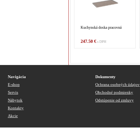
Kuchynská doska pracovná
247.50 €
s DPH
Navigácia
Dokumenty
E-shop
Ochrana osobných údajov
Servis
Obchodné podmienky
Nábytok
Odstúpenie od zmluvy
Kontakty
Akcie