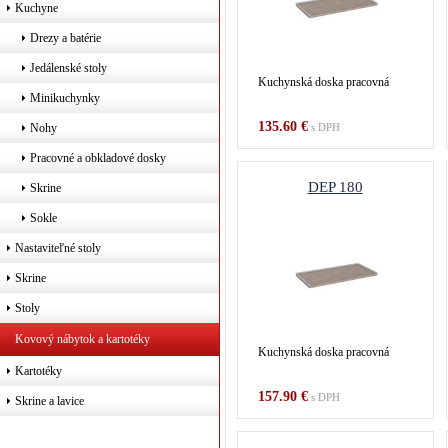
Kuchyne
Drezy a batérie
Jedálenské stoly
Kuchynská doska pracovná
Minikuchynky
135.60 €
Nohy
s DPH
Pracovné a obkladové dosky
DEP 180
Skrine
Sokle
Nastaviteľné stoly
Skrine
Stoly
Kovový nábytok a kartotéky
Kuchynská doska pracovná
Kartotéky
157.90 €
s DPH
Skrine a lavice