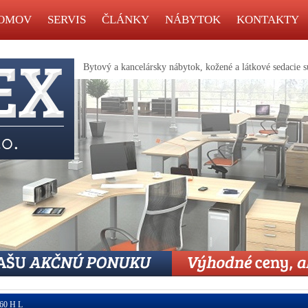
OMOV
SERVIS
ČLÁNKY
NÁBYTOK
KONTAKTY
Bytový a kancelársky nábytok, kožené a látkové sedacie s
60 H L