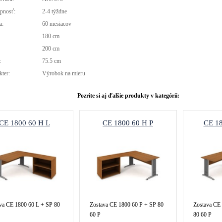
pnosť:
2-4 týždne
a:
60 mesiacov
180 cm
:
200 cm
:
75.5 cm
kter:
Výrobok na mieru
Pozrite si aj ďalšie produkty v kategórii:
CE 1800 60 H L
CE 1800 60 H P
CE 1
va CE 1800 60 L + SP 80
Zostava CE 1800 60 P + SP 80
Zostava CE
60 P
80 60 P