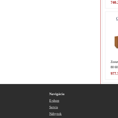
740.
Zosta
80 60
977.
Navigácia
E-shop
Servis
Nábytok