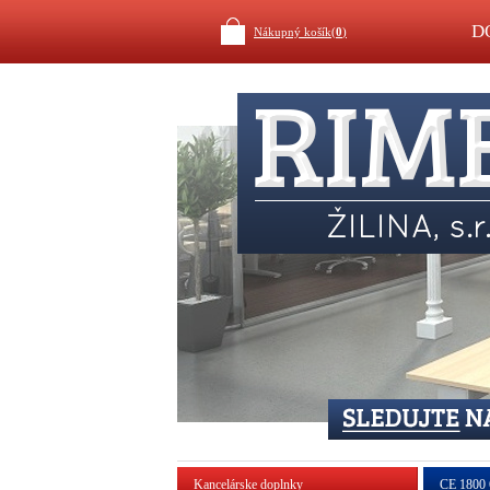
D
Nákupný košík(
0
)
Kancelárske doplnky
CE 1800 