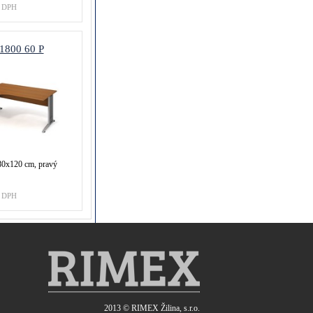
 DPH
1800 60 P
80x120 cm, pravý
 DPH
2013 ©
RIMEX Žilina, s.r.o.