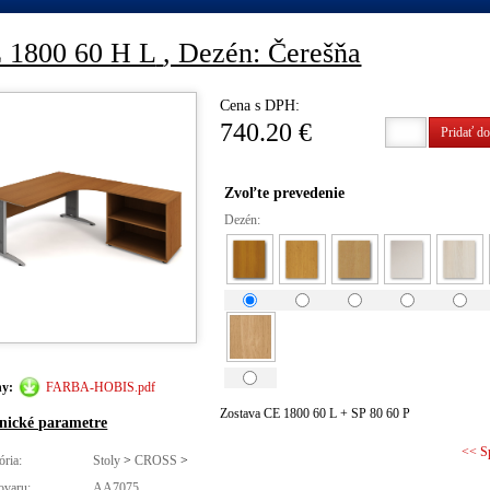
 1800 60 H L
, Dezén: Čerešňa
Cena s DPH:
740.20 €
Pridať do
Zvoľte prevedenie
Dezén:
hy:
FARBA-HOBIS.pdf
Zostava CE 1800 60 L + SP 80 60 P
nické parametre
<< S
ória:
Stoly
>
CROSS
>
ovaru:
AA7075