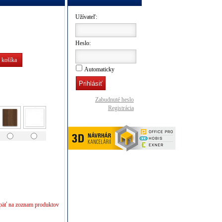
Užívateľ:
Heslo:
 košíka
Automaticky
Zabudnuté heslo
Registrácia
päť na zoznam produktov