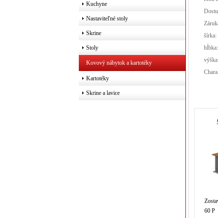
Kuchyne
Dostu
Nastaviteľné stoly
Záruk
Skrine
šírka:
hĺbka
Stoly
výška
Kovový nábytok a kartotéky
Chara
Kartotéky
Skrine a lavice
Zosta
60 P