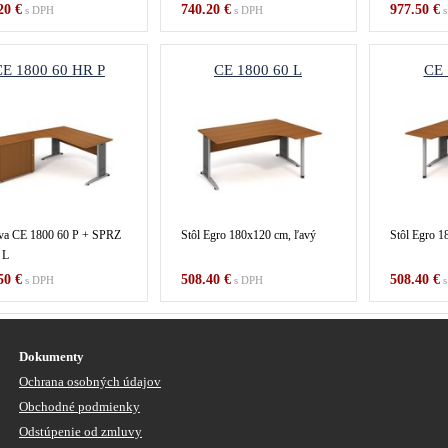
20 €
740.20 €
977.50 €
s DPH
s DPH
s
CE 1800 60 HR P
CE 1800 60 L
CE 
va CE 1800 60 P + SPRZ
Stôl Egro 180x120 cm, ľavý
Stôl Egro 1
 L
50 €
508.40 €
508.40 €
s DPH
s DPH
s
Dokumenty
Ochrana osobných údajov
Obchodné podmienky
Odstúpenie od zmluvy