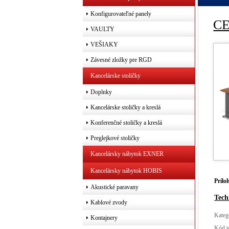
Konfigurovateľné panely
CE
VAULTY
VEŠIAKY
Závesné zložky pre RGD
Kancelárske stoličky
Doplnky
Kancelárske stoličky a kreslá
Konferenčné stoličky a kreslá
Preglejkové stoličky
Kancelársky nábytok EXNER
Kancelársky nábytok HOBIS
Prílo
Akustické paravany
Tech
Kablové zvody
Kateg
Kontajnery
Kód t