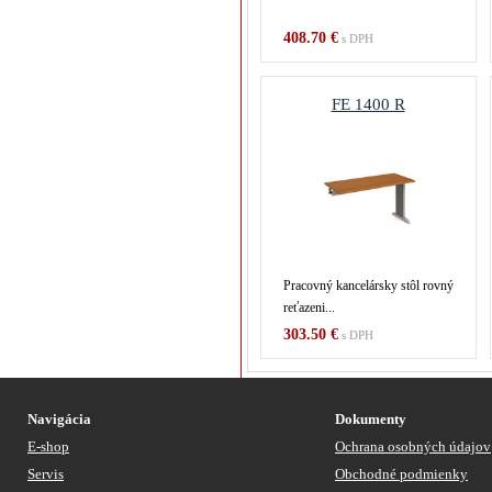
408.70 €
s DPH
FE 1400 R
Pracovný kancelársky stôl rovný
reťazeni...
303.50 €
s DPH
Navigácia
Dokumenty
E-shop
Ochrana osobných údajov
Servis
Obchodné podmienky