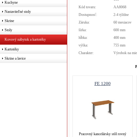
Kuchyne
Kód tovaru:
AA8068
Nastaviteľné stoly
Dostupnosť:
2-4 týždne
Skrine
Záruka:
60 mesiacov
šírka:
600 mm
Stoly
hĺbka:
400 mm
Kovový nábytok a kartotéky
výška:
755 mm
Kartotéky
Charakter:
Výrobok na mie
Skrine a lavice
P
FE 1200
Pracovný kancelársky stôl rovný