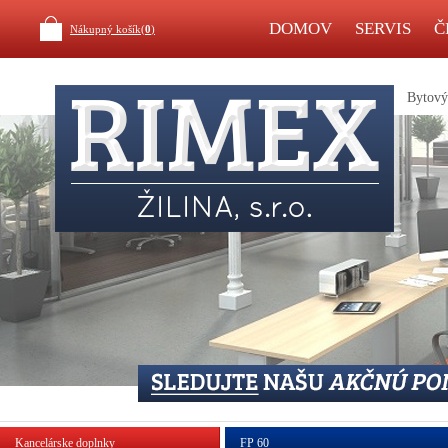
DOMOV
SERVIS
Č
Nákupný košík(
0
)
Bytový 
Kancelárske doplnky
FP 60