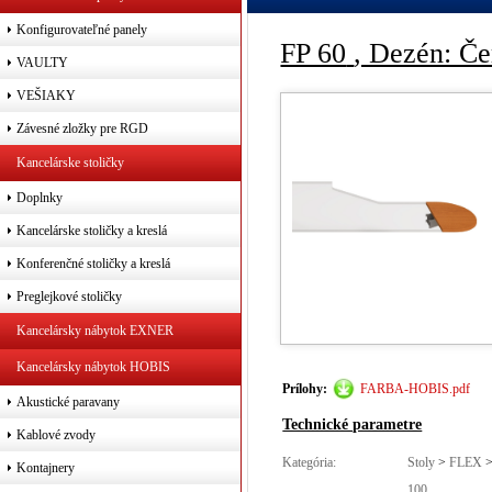
Konfigurovateľné panely
FP 60
, Dezén: Če
VAULTY
VEŠIAKY
Závesné zložky pre RGD
Kancelárske stoličky
Doplnky
Kancelárske stoličky a kreslá
Konferenčné stoličky a kreslá
Preglejkové stoličky
Kancelársky nábytok EXNER
Kancelársky nábytok HOBIS
Prílohy:
FARBA-HOBIS.pdf
Akustické paravany
Technické parametre
Kablové zvody
Kategória:
Stoly
>
FLEX
Kontajnery
100