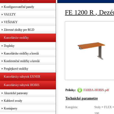
Konfigurovateľné panely
FE 1200 R
, Dezé
VAULTY
VEŠIAKY
Závesné zložky pre RGD
Kancelárske stoličky
Doplnky
Kancelárske stoličky a kreslá
Konferenčné stoličky a kreslá
Preglejkové stoličky
Kancelársky nábytok EXNER
Kancelársky nábytok HOBIS
Prílohy:
FARBA-HOBIS.pdf
Akustické paravany
Technické parametre
Kablové zvody
Kategória:
Stoly
>
FLEX
Kontajnery
100