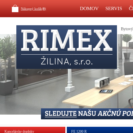
DOMOV
SERVIS
Č
Nákupný košík(
0
)
Bytový 
Kancelárske doplnky
FE 1200 R