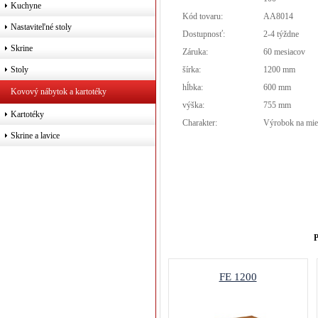
Kuchyne
Kód tovaru:
AA8014
Nastaviteľné stoly
Dostupnosť:
2-4 týždne
Skrine
Záruka:
60 mesiacov
šírka:
1200 mm
Stoly
hĺbka:
600 mm
Kovový nábytok a kartotéky
výška:
755 mm
Kartotéky
Charakter:
Výrobok na mie
Skrine a lavice
P
FE 1200