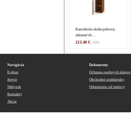
Kancelárska skriňa policová,
sklenené dv...
213.40 €
s DPH
Navigácia
Dokumenty
E-shop
Ochrana osobných údajov
Servis
Obchodné podmienky
Nábytok
Odstúpenie od zmluvy
Kontakty
Akcie