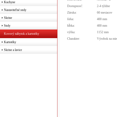
Kuchyne
Dostupnosť:
2-4 týždne
Nastaviteľné stoly
Záruka:
60 mesiacov
Skrine
šírka:
400 mm
hĺbka:
400 mm
Stoly
výška:
1152 mm
Kovový nábytok a kartotéky
Charakter:
Výrobok na mie
Kartotéky
Skrine a lavice