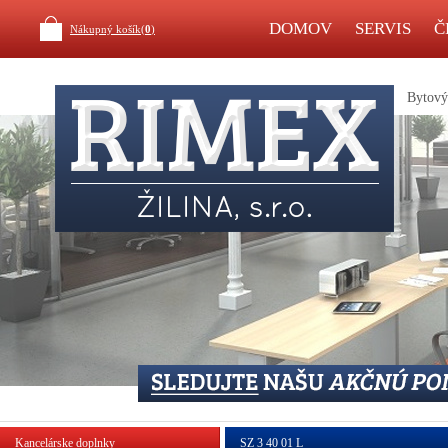
DOMOV
SERVIS
Č
Nákupný košík(
0
)
Bytový 
Kancelárske doplnky
SZ 3 40 01 L