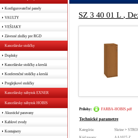
Konfigurovateľné panely
SZ 3 40 01 L
, De
VAULTY
VEŠIAKY
Závesné zložky pre RGD
Kancelárske stoličky
Doplnky
Kancelárske stoličky a kreslá
Konferenčné stoličky a kreslá
Preglejkové stoličky
Kancelársky nábytok EXNER
Kancelársky nábytok HOBIS
Prílohy:
FARBA-HOBIS.pdf
Akustické paravany
Technické parametre
Kablové zvody
Kategória:
Skrine
>
STRO
Kontajnery
Kód tovaru:
AA1027-Z