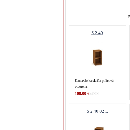
P
S 2 40
Kancelárska skriňa policová
otvorená.
108.00 €
s DPH
S 2 40 02 L