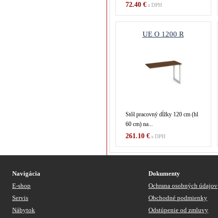
72.40 €
s DPH
UE O 1200 R
Stôl pracovný dĺžky 120 cm (hl
60 cm) na...
261.10 €
s DPH
Navigácia
Dokumenty
E-shop
Ochrana osobných údajov
Servis
Obchodné podmienky
Nábytok
Odstúpenie od zmluvy