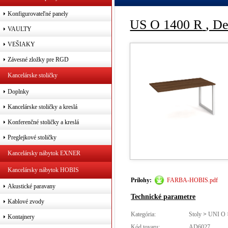
Konfigurovateľné panely
US O 1400 R
, D
VAULTY
VEŠIAKY
Závesné zložky pre RGD
Kancelárske stoličky
Doplnky
Kancelárske stoličky a kreslá
Konferenčné stoličky a kreslá
Preglejkové stoličky
Kancelársky nábytok EXNER
Kancelársky nábytok HOBIS
Prílohy:
FARBA-HOBIS.pdf
Akustické paravany
Technické parametre
Kablové zvody
Kategória:
Stoly
>
UNI O
Kontajnery
Kód tovaru:
AD6027