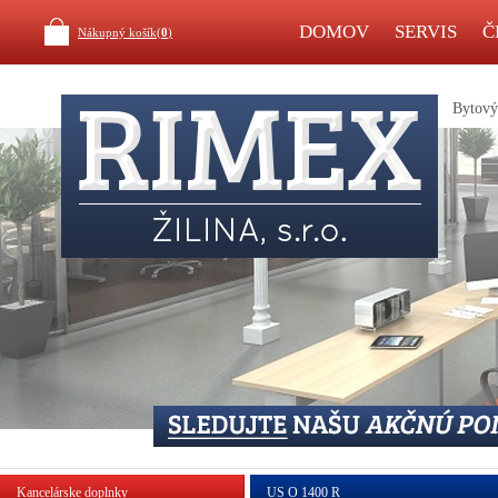
DOMOV
SERVIS
Č
Nákupný košík(
0
)
Bytový 
Kancelárske doplnky
US O 1400 R