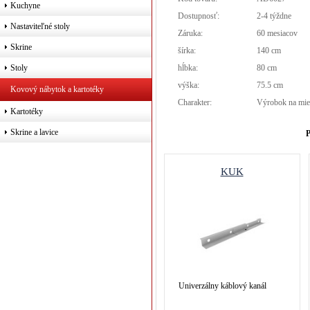
Kuchyne
Dostupnosť:
2-4 týždne
Nastaviteľné stoly
Záruka:
60 mesiacov
Skrine
šírka:
140 cm
hĺbka:
80 cm
Stoly
výška:
75.5 cm
Kovový nábytok a kartotéky
Charakter:
Výrobok na mie
Kartotéky
Skrine a lavice
P
KUK
Univerzálny káblový kanál