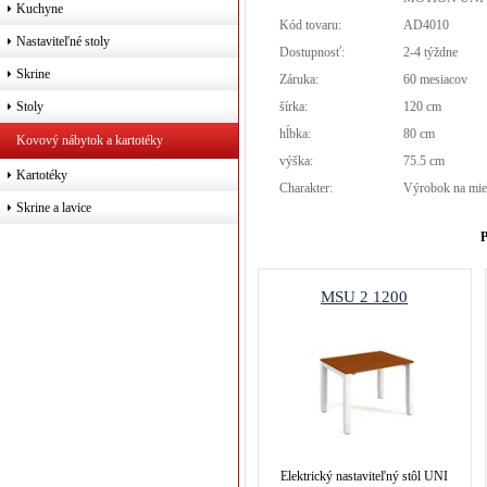
Kuchyne
Kód tovaru:
AD4010
Nastaviteľné stoly
Dostupnosť:
2-4 týždne
Skrine
Záruka:
60 mesiacov
šírka:
120 cm
Stoly
hĺbka:
80 cm
Kovový nábytok a kartotéky
výška:
75.5 cm
Kartotéky
Charakter:
Výrobok na mie
Skrine a lavice
P
MSU 2 1200
Elektrický nastaviteľný stôl UNI