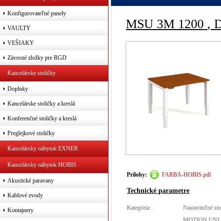
Konfigurovateľné panely
MSU 3M 1200
, 
VAULTY
VEŠIAKY
Závesné zložky pre RGD
Kancelárske stoličky
Doplnky
Kancelárske stoličky a kreslá
Konferenčné stoličky a kreslá
Preglejkové stoličky
Kancelársky nábytok EXNER
Kancelársky nábytok HOBIS
Prílohy:
FARBA-HOBIS.pdf
Akustické paravany
Technické parametre
Kablové zvody
Kategória:
Nastaviteľné sto
Kontajnery
MOTION UNI