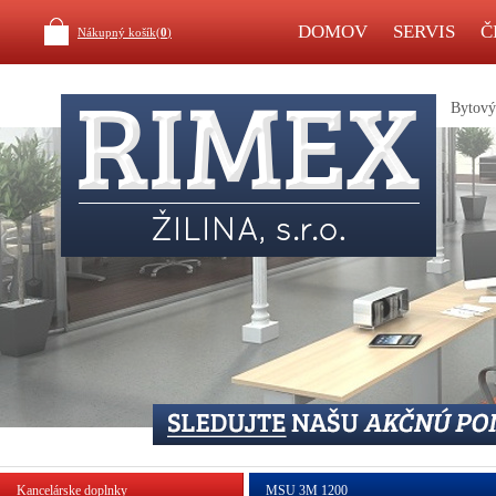
DOMOV
SERVIS
Č
Nákupný košík(
0
)
Bytový 
Kancelárske doplnky
MSU 3M 1200