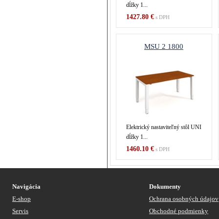
dĺžky 1...
1427.80 €
s DPH
MSU 2 1800
Elektrický nastaviteľný stôl UNI
dĺžky 1...
1460.10 €
s DPH
Navigácia
Dokumenty
E-shop
Ochrana osobných údajov
Servis
Obchodné podmienky