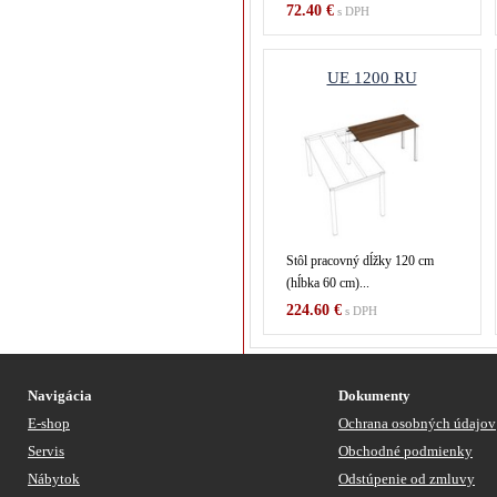
72.40 €
s DPH
UE 1200 RU
Stôl pracovný dĺžky 120 cm
(hĺbka 60 cm)...
224.60 €
s DPH
Navigácia
Dokumenty
E-shop
Ochrana osobných údajov
Servis
Obchodné podmienky
Nábytok
Odstúpenie od zmluvy