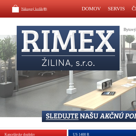
DOMOV
SERVIS
Č
Nákupný košík(
0
)
Bytový 
Kancelárske doplnky
US 1400 R