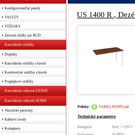
Konfigurovateľné panely
US 1400 R
, Dezé
VAULTY
VEŠIAKY
Závesné zložky pre RGD
Kancelárske stoličky
Doplnky
Kancelárske stoličky a kreslá
Konferenčné stoličky a kreslá
Preglejkové stoličky
Kancelársky nábytok EXNER
Kancelársky nábytok HOBIS
Prílohy:
FARBA-HOBIS.pdf
Akustické paravany
Technické parametre
Kablové zvody
Kategória:
Stoly
>
UNI
>
Kontajnery
Kód tovaru:
AC9031