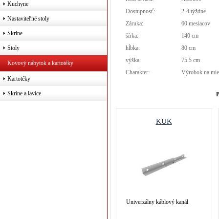
Kuchyne
Dostupnosť:
2-4 týždne
Nastaviteľné stoly
Záruka:
60 mesiacov
Skrine
šírka:
140 cm
hĺbka:
80 cm
Stoly
výška:
75.5 cm
Kovový nábytok a kartotéky
Charakter:
Výrobok na mie
Kartotéky
Skrine a lavice
P
KUK
Univerzálny káblový kanál