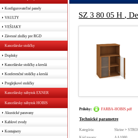
Konfigurovateľné panely
SZ 3 80 05 H
, D
VAULTY
VEŠIAKY
Závesné zložky pre RGD
Kancelárske stoličky
Doplnky
Kancelárske stoličky a kreslá
Konferenčné stoličky a kreslá
Preglejkové stoličky
Kancelársky nábytok EXNER
Kancelársky nábytok HOBIS
Prílohy:
FARBA-HOBIS.pdf
Akustické paravany
Technické parametre
Kablové zvody
Kategória:
Skrine
>
STRO
Kontajnery
Kód tovaru:
AA1080