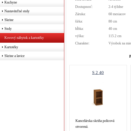
Kuchyne
Dostupnosť:
2-4 týždne
Nastaviteľné stoly
Záruka:
60 mesiacov
Skrine
šírka:
80 cm
hĺbka:
40 cm
Stoly
výška:
115.2 cm
Kovový nábytok a kartotéky
Charakter:
Výrobok na mie
Kartotéky
Skrine a lavice
P
S 2 40
Kancelárska skriňa policová
otvorená.