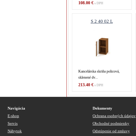
108.00 €
s DPH
S 2 40 02 L
Kancelárska skriňa policová,
sklenené dv...
213.40 €
s DPH
Navigácia
Dokumenty
E-shop
Ochrana osobných údajov
Servis
Obchodné podmienky
Nábytok
Odstúpenie od zmluvy