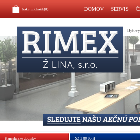
DOMOV
SERVIS
Č
Nákupný košík(
0
)
Bytový 
Kancelárske doplnky
SZ 3 80 05 H