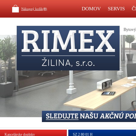
DOMOV
SERVIS
Č
Nákupný košík(
0
)
Bytový 
Kancelárske doplnky
SZ 2 80 01 H