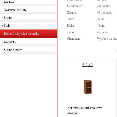
Kuchyne
Dostupnosť:
2-4 týždne
Nastaviteľné stoly
Záruka:
60 mesiacov
Skrine
šírka:
80 cm
hĺbka:
40 cm
Stoly
výška:
76.8 cm
Kovový nábytok a kartotéky
Charakter:
Výrobok na mie
Kartotéky
Skrine a lavice
P
S 2 40
Kancelárska skriňa policová
otvorená.