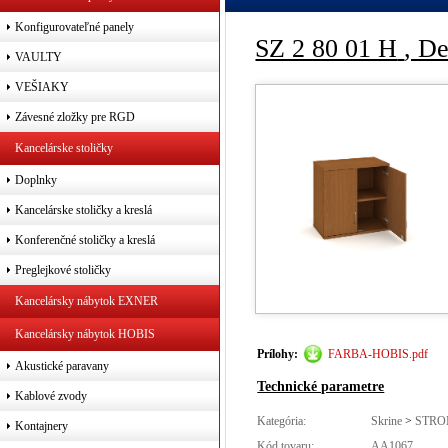
Konfigurovateľné panely
SZ 2 80 01 H
, D
VAULTY
VEŠIAKY
Závesné zložky pre RGD
Kancelárske stoličky
Doplnky
Kancelárske stoličky a kreslá
Konferenčné stoličky a kreslá
Preglejkové stoličky
Kancelársky nábytok EXNER
Kancelársky nábytok HOBIS
Prílohy:
FARBA-HOBIS.pdf
Akustické paravany
Technické parametre
Kablové zvody
Kategória:
Skrine
>
STRO
Kontajnery
Kód tovaru:
AA1067