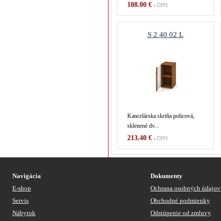
108.00 €
s DPH
S 2 40 02 L
Kancelárska skriňa policová,
sklenené dv...
213.40 €
s DPH
Navigácia
Dokumenty
E-shop
Ochrana osobných údajov
Servis
Obchodné podmienky
Nábytok
Odstúpenie od zmluvy