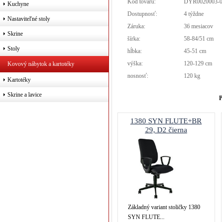
Kód tovaru:
DYR0020003-0
Kuchyne
Dostupnosť:
4 týždne
Nastaviteľné stoly
Záruka:
36 mesiacov
Skrine
šírka:
58-84/51 cm
Stoly
hĺbka:
45-51 cm
výška:
120-129 cm
Kovový nábytok a kartotéky
nosnosť:
120 kg
Kartotéky
Skrine a lavice
P
1380 SYN FLUTE+BR
29, D2 čierna
Základný variant stoličky 1380
SYN FLUTE...