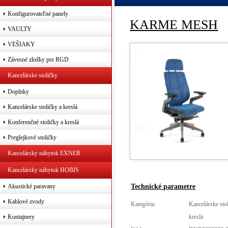
Konfigurovateľné panely
KARME MESH
VAULTY
VEŠIAKY
Závesné zložky pre RGD
Kancelárske stoličky
Doplnky
Kancelárske stoličky a kreslá
Konferenčné stoličky a kreslá
Preglejkové stoličky
Kancelársky nábytok EXNER
Kancelársky nábytok HOBIS
Technické parametre
Akustické paravany
Kablové zvody
Kategória:
Kancelárske sto
kreslá
Kontajnery