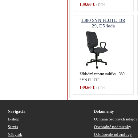
139.60 €
s DPH
1380 SYN FLUTE+BR
29, D5 šedá
Základný variant stoličky 1380
SYN FLUTE...
139.60 €
s DPH
Navigácia
Dokumenty
E-shop
Ochrana osobných údajov
Servis
Obchodné podmienky
Nábytok
Odstúpenie od zmluvy