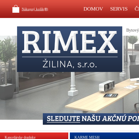
DOMOV
SERVIS
Č
Nákupný košík(
0
)
Bytový 
Kancelárske doplnky
KARME MESH