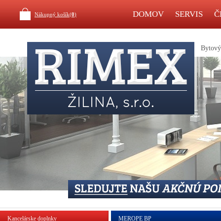
DOMOV
SERVIS
Č
Nákupný košík(
0
)
Bytový 
Kancelárske doplnky
MEROPE BP