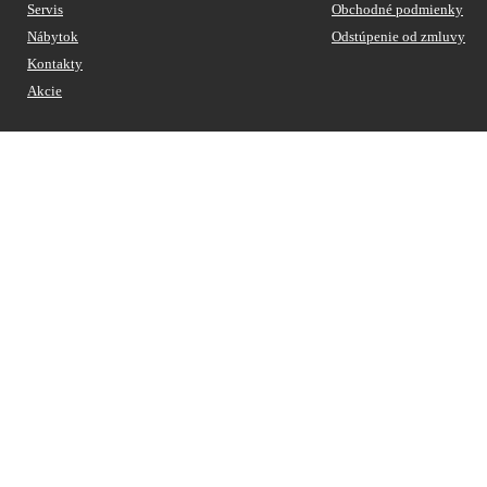
Servis
Obchodné podmienky
Nábytok
Odstúpenie od zmluvy
Kontakty
Akcie