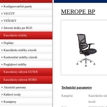
Konfigurovateľné panely
MEROPE BP
VAULTY
VEŠIAKY
Závesné zložky pre RGD
Kancelárske stoličky
Doplnky
Kancelárske stoličky a kreslá
Konferenčné stoličky a kreslá
Preglejkové stoličky
Kancelársky nábytok EXNER
Kancelársky nábytok HOBIS
Technické parametre
Akustické paravany
Kablové zvody
Kategória:
Kancelárske sto
kreslá
Kontajnery