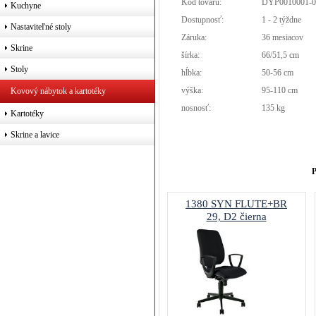
Kód tovaru:
DYP0010001-0
Kuchyne
Dostupnosť:
1 - 2 týždne
Nastaviteľné stoly
Záruka:
36 mesiacov
Skrine
šírka:
66/51,5 cm
Stoly
hĺbka:
50-56 cm
výška:
95-110 cm
Kovový nábytok a kartotéky
nosnosť:
135 kg
Kartotéky
Skrine a lavice
P
1380 SYN FLUTE+BR
29, D2 čierna