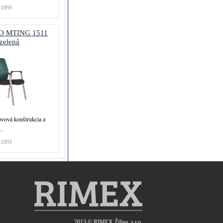
 DPH
O MTING 1511
zelená
vová konštrukcia a
..
 DPH
2013 ©
RIMEX Žilina, s.r.o.