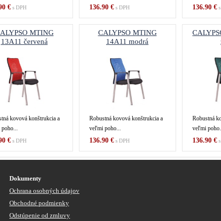
90 €
136.90 €
136.90 €
s DPH
s DPH
s
ALYPSO MTING
CALYPSO MTING
CALYPS
13A11 červená
14A11 modrá
tná kovová konštrukcia a
Robustná kovová konštrukcia a
Robustná ko
 poho...
veľmi poho...
veľmi poho.
90 €
136.90 €
136.90 €
s DPH
s DPH
s
Dokumenty
Ochrana osobných údajov
Obchodné podmienky
Odstúpenie od zmluvy