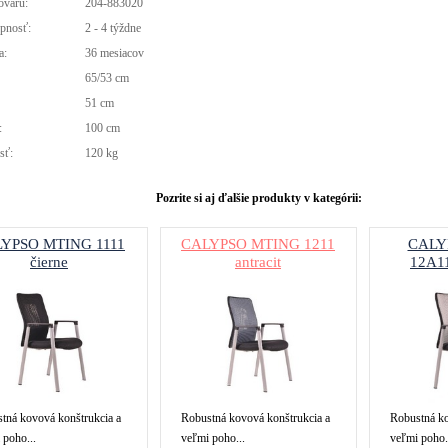
ovaru:
204-883020
pnosť:
2 - 4 týždne
a:
36 mesiacov
65/53 cm
:
51 cm
:
100 cm
sť:
120 kg
Pozrite si aj ďalšie produkty v kategórii:
YPSO MTING 1111
CALYPSO MTING 1211
CALY
čierne
antracit
12A11
tná kovová konštrukcia a
Robustná kovová konštrukcia a
Robustná ko
 poho...
veľmi poho...
veľmi poho.