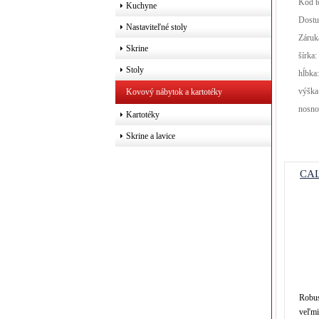
Kód t
Kuchyne
Dostu
Nastaviteľné stoly
Záruk
Skrine
šírka:
Stoly
hĺbka
výška
Kovový nábytok a kartotéky
nosno
Kartotéky
Skrine a lavice
CAL
Robus
veľmi