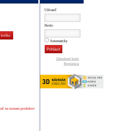
Užívateľ:
Heslo:
 košíka
Automaticky
Zabudnuté heslo
Registrácia
päť na zoznam produktov