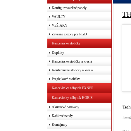
Konfigurovateľné panely
TH
VAULTY
VEŠIAKY
Závesné zložky pre RGD
Kancelárske stoličky
Doplnky
Kancelárske stoličky a kreslá
Konferenčné stoličky a kreslá
Preglejkové stoličky
Kancelársky nábytok EXNER
Kancelársky nábytok HOBIS
Tech
Akustické paravany
Kablové zvody
Kateg
Kontajnery