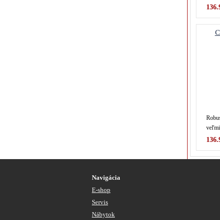
136.
C
Robus
veľmi
136.
Navigácia
E-shop
Servis
Nábytok