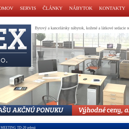
OMOV
SERVIS
ČLÁNKY
NÁBYTOK
KONTAKTY
Bytový a kancelársky nábytok, kožené a látkové sedacie s
MEETING TD-20 zelená