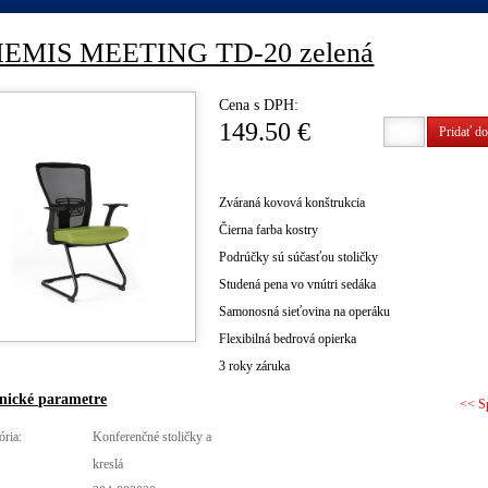
EMIS MEETING TD-20 zelená
Cena s DPH:
149.50 €
Pridať do
Zváraná kovová konštrukcia
Čierna farba kostry
Podrúčky sú súčasťou stoličky
Studená pena vo vnútri sedáka
Samonosná sieťovina na operáku
Flexibilná bedrová opierka
3 roky záruka
nické parametre
<< S
ória:
Konferenčné stoličky a
kreslá