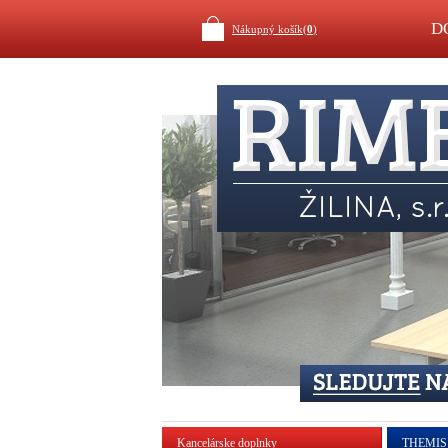
D
Nákupný košík(
0
)
Kancelárske doplnky
THEMIS 