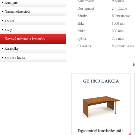
Kód tovaru:
AX5081
Kuchyne
Dostupnosť:
2-4 týždne
Nastaviteľné stoly
Záruka:
60 mesiacov
Skrine
šírka:
1600 mm
Stoly
hĺbka:
800 mm
výška:
755 mm
Kovový nábytok a kartotéky
Charakter:
Výrobok na mie
Kartotéky
Skrine a lavice
P
GE 1800 L AKCIA
Ergonomický kancelársky stôl s