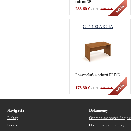
nohami DR...
288.60 €
s DPH
288.60 €
GJ 1400 AKCIA
Rokovací stôl s nohami DRIVE
176.30 €
s DPH
176.30 €
Navigácia
Dokumenty
E-shop
Ochrana osobných údajov
Servis
Obchodné podmienky