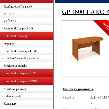
Konfigurovateľné panely
GP 1600 1 AKCI
VAULTY
VEŠIAKY
Závesné zložky pre RGD
Kancelárske stoličky
Doplnky
Kancelárske stoličky a kreslá
Konferenčné stoličky a kreslá
Preglejkové stoličky
Kancelársky nábytok EXNER
Kancelársky nábytok HOBIS
Technické parametre
Akustické paravany
Kablové zvody
Kategória:
Stoly
>
GATE 
>
Kontajnery