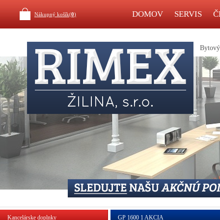
DOMOV
SERVIS
Č
Nákupný košík(
0
)
Bytový 
Kancelárske doplnky
GP 1600 1 AKCIA