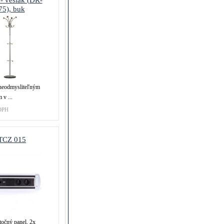
- vešiak (DR-
75), buk
neodmysliteľným
v ...
DPH
TCZ 015
točný panel, 2x