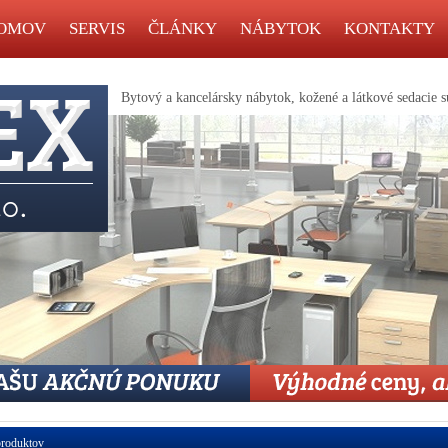
OMOV
SERVIS
ČLÁNKY
NÁBYTOK
KONTAKTY
Bytový a kancelársky nábytok, kožené a látkové sedacie s
roduktov