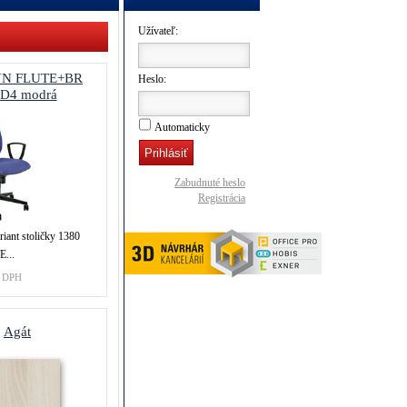
Užívateľ:
YN FLUTE+BR
Heslo:
 D4 modrá
Automaticky
Zabudnuté heslo
Registrácia
iant stoličky 1380
...
 DPH
Agát