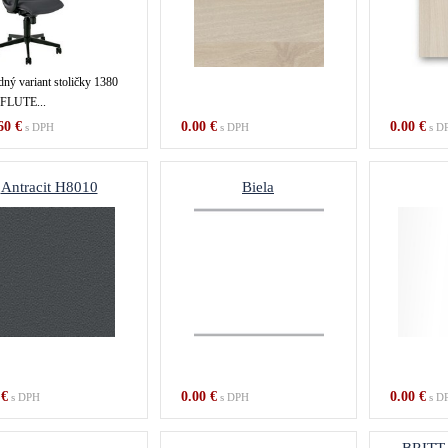
dný variant stoličky 1380
FLUTE...
60 €
0.00 €
0.00 €
s DPH
s DPH
s D
Antracit H8010
Biela
 €
0.00 €
0.00 €
s DPH
s DPH
s D