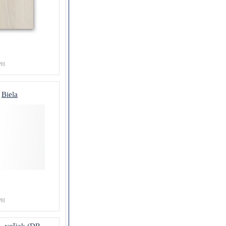
PH
Biela
PH