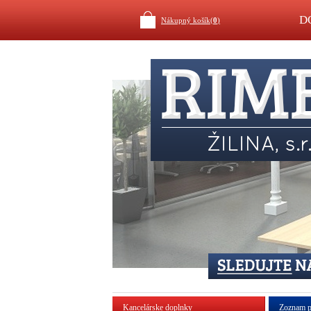
D
Nákupný košík(
0
)
Kancelárske doplnky
Zoznam p