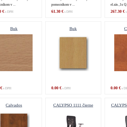
níkom v ...
pomocníkom v ...
el.zás.,1x Q.
0 €
61.30 €
267.30 €
s DPH
s DPH
s
Buk
Buk
C
 €
0.00 €
0.00 €
s DPH
s DPH
s D
Calvados
CALYPSO 1111 čierne
CALYPSO