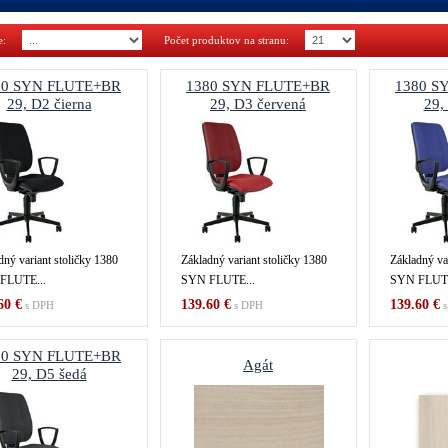
nie:
Počet produktov na stranu:
80 SYN FLUTE+BR
1380 SYN FLUTE+BR
1380 S
29, D2 čierna
29, D3 červená
29,
dný variant stoličky 1380
Základný variant stoličky 1380
Základný var
FLUTE...
SYN FLUTE...
SYN FLUTE
60 €
139.60 €
139.60 €
s DPH
s DPH
s
80 SYN FLUTE+BR
Agát
29, D5 šedá