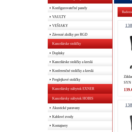
Konfigurovateľné panely
Rade
VAULTY
13
VEŠIAKY
Závesné zložky pre RGD
Kancelárske stoličky
Doplnky
Kancelárske stoličky a kreslá
Konferenčné stoličky a kreslá
Zákla
Preglejkové stoličky
SYN 
Kancelársky nábytok EXNER
139.
Kancelársky nábytok HOBIS
13
Akustické paravany
Kablové zvody
Kontajnery