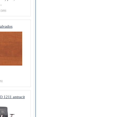
..
 DPH
alvados
PH
 1211 antracit