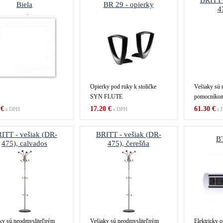
BRITT 
Biela
BR 29 - opierky
4
Opierky pod ruky k stoličke
Vešiaky sú 
SYN FLUTE
pomocníkom 
 €
17.20 €
61.30 €
s DPH
s DPH
s 
ITT - vešiak (DR-
BRITT - vešiak (DR-
B
475), calvados
475), čerešňa
ky sú neodmysliteľným
Vešiaky sú neodmysliteľným
Elektricky o