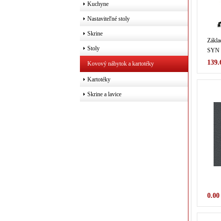
Kuchyne
Nastaviteľné stoly
Skrine
Zákla
Stoly
SYN 
139.
Kovový nábytok a kartotéky
Kartotéky
Skrine a lavice
0.00