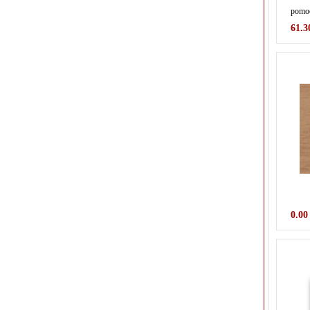
pomoc
61.3
0.00