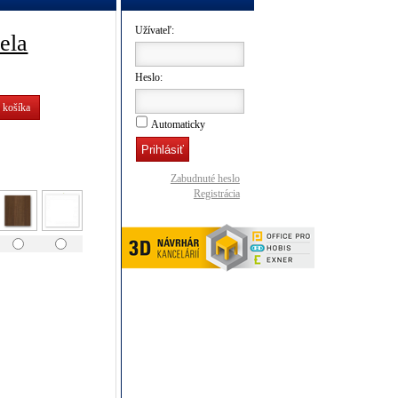
Užívateľ:
ela
Heslo:
 košíka
Automaticky
Zabudnuté heslo
Registrácia