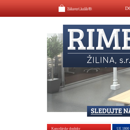
D
Nákupný košík(
0
)
Kancelárske doplnky
UE 1800