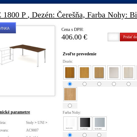
 1800 P
, Dezén: Čerešňa, Farba Nohy: Bi
Cena s DPH:
406.00 €
Pridať do
Zvoľte prevedenie
Dezén:
nické parametre
Farba Nohy:
ória:
Stoly
>
UNI
>
ovaru:
AC9007