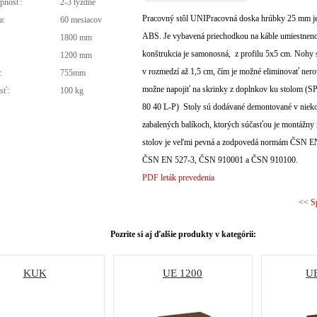
pnosť:
2-3 týždne
Pracovný stôl UNIPracovná doska hrúbky 25 mm je
a:
60 mesiacov
ABS. Je vybavená priechodkou na káble umiestnen
1800 mm
konštrukcia je samonosná, z profilu 5x5 cm. Nohy 
:
1200 mm
v rozmedzí až 1,5 cm, čím je možné eliminovať nero
:
755mm
možne napojiť na skrinky z doplnkov ku stolom (S
sť:
100 kg
80 40 L-P) Stoly sú dodávané demontované v nieko
zabalených balíkoch, ktorých súčasťou je montážny
stolov je veľmi pevná a zodpovedá normám ČSN 
ČSN EN 527-3, ČSN 910001 a ČSN 910100.
PDF leták prevedenia
<< S
Pozrite si aj ďalšie produkty v kategórii:
KUK
UE 1200
UE