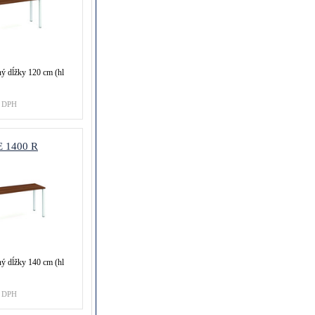
ný dĺžky 120 cm (hl
 DPH
 1400 R
ný dĺžky 140 cm (hl
 DPH