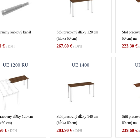
rzálny káblový kanál
Stôl pracovný dĺžky 120 cm
Stôl pracov
(hĺbka 60 cm)
60 cm) na...
0 €
267.60 €
223.30 €
s DPH
s DPH
s
UE 1200 RU
UE 1400
UE
pracovný dĺžky 120 cm
Stôl pracovný dĺžky 140 cm
Stôl pracov
 60 cm)...
(hĺbka 60 cm)
60 cm) na...
60 €
283.90 €
239.60 €
s DPH
s DPH
s