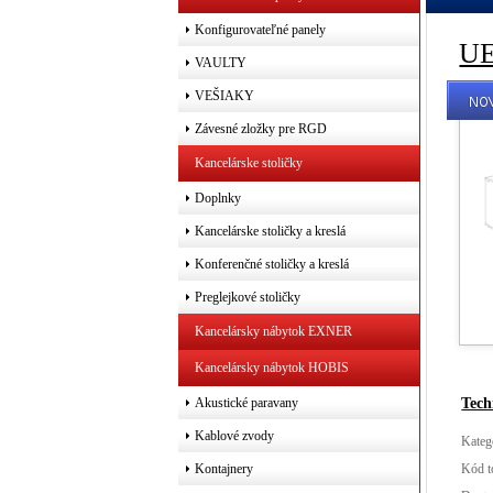
Konfigurovateľné panely
UE
VAULTY
VEŠIAKY
Závesné zložky pre RGD
Kancelárske stoličky
Doplnky
Kancelárske stoličky a kreslá
Konferenčné stoličky a kreslá
Preglejkové stoličky
Kancelársky nábytok EXNER
Kancelársky nábytok HOBIS
Tech
Akustické paravany
Kablové zvody
Kateg
Kód t
Kontajnery