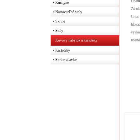
Dostu
Kuchyne
Záruk
Nastaviteľné stoly
šírka:
Skrine
hĺbka
Stoly
výška
nosno
Kovový nábytok a kartotéky
Kartotéky
Skrine a lavice