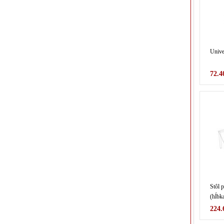
Unive
72.4
Stôl 
(hĺbka
224.