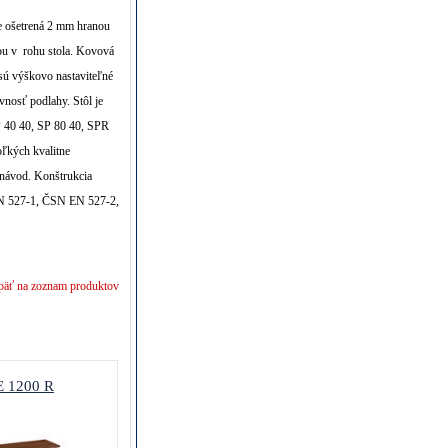
 ošetrená 2 mm hranou
ou v rohu stola. Kovová
sú výškovo nastaviteľné
vnosť podlahy. Stôl je
P 40 40, SP 80 40, SPR
ľkých kvalitne
 návod. Konštrukcia
EN 527-1, ČSN EN 527-2,
päť na zoznam produktov
 1200 R