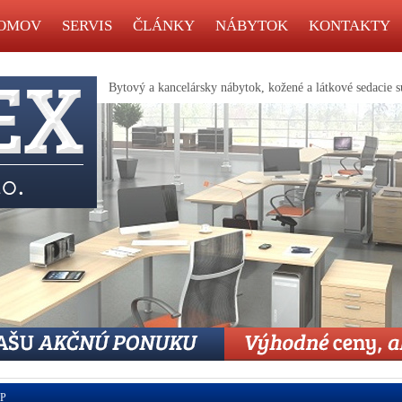
OMOV
SERVIS
ČLÁNKY
NÁBYTOK
KONTAKTY
Bytový a kancelársky nábytok, kožené a látkové sedacie s
 P