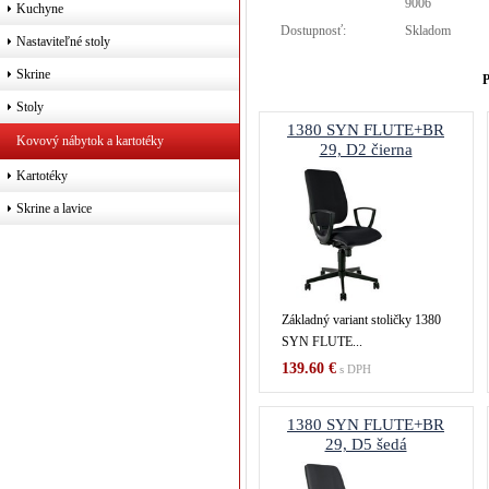
9006
Kuchyne
Dostupnosť:
Skladom
Nastaviteľné stoly
Skrine
P
Stoly
1380 SYN FLUTE+BR
Kovový nábytok a kartotéky
29, D2 čierna
Kartotéky
Skrine a lavice
Základný variant stoličky 1380
SYN FLUTE...
139.60 €
s DPH
1380 SYN FLUTE+BR
29, D5 šedá