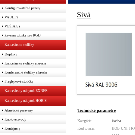
Konfigurovateľné panely
Sivá
VAULTY
VEŠIAKY
Závesné zložky pre RGD
Kancelárske stoličky
Doplnky
Kancelárske stoličky a kreslá
Konferenčné stoličky a kreslá
Preglejkové stoličky
Kancelársky nábytok EXNER
Kancelársky nábytok HOBIS
Technické parametre
Akustické paravany
Kablové zvody
Kategória:
žiadna
Kód tovaru:
HOB-UNI-f-R
Kontajnery