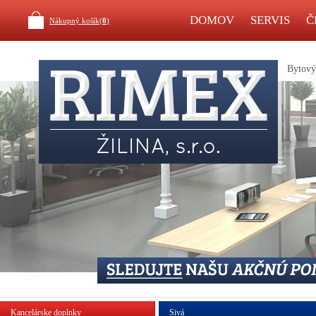
DOMOV
SERVIS
Č
Nákupný košík(
0
)
Bytový 
Kancelárske doplnky
Sivá