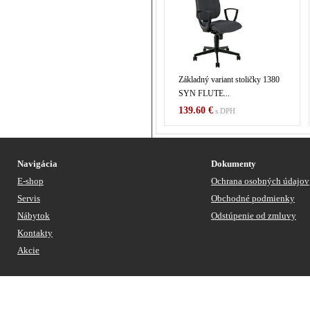
Základný variant stoličky 1380
SYN FLUTE...
139.60 €
s DPH
Navigácia
Dokumenty
E-shop
Ochrana osobných údajov
Servis
Obchodné podmienky
Nábytok
Odstúpenie od zmluvy
Kontakty
Akcie