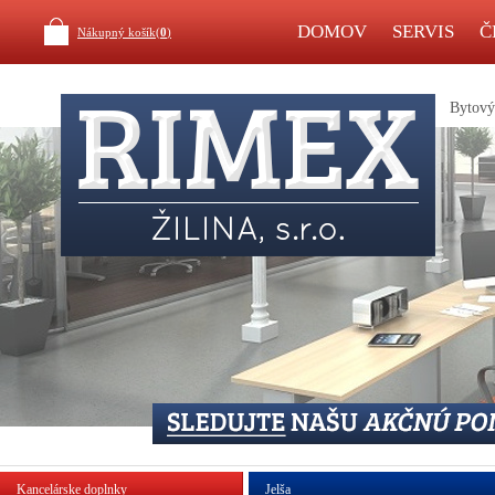
DOMOV
SERVIS
Č
Nákupný košík(
0
)
Bytový 
Kancelárske doplnky
Jelša