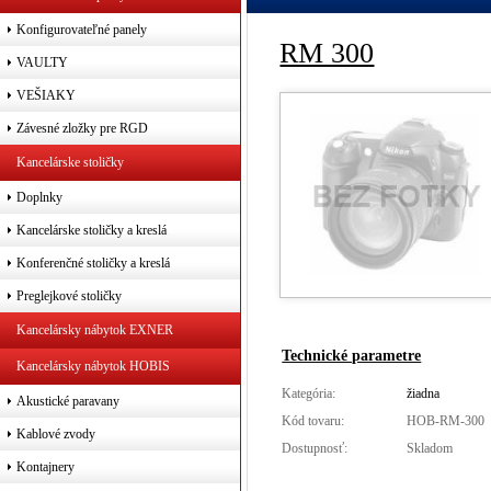
Konfigurovateľné panely
RM 300
VAULTY
VEŠIAKY
Závesné zložky pre RGD
Kancelárske stoličky
Doplnky
Kancelárske stoličky a kreslá
Konferenčné stoličky a kreslá
Preglejkové stoličky
Kancelársky nábytok EXNER
Technické parametre
Kancelársky nábytok HOBIS
Kategória:
žiadna
Akustické paravany
Kód tovaru:
HOB-RM-300
Kablové zvody
Dostupnosť:
Skladom
Kontajnery