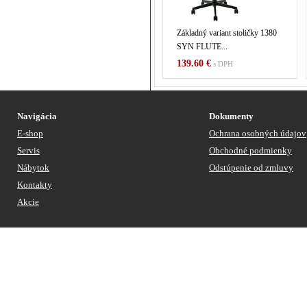
Základný variant stoličky 1380
SYN FLUTE...
139.60 €
s DPH
Navigácia
Dokumenty
E-shop
Ochrana osobných údajov
Servis
Obchodné podmienky
Nábytok
Odstúpenie od zmluvy
Kontakty
Akcie