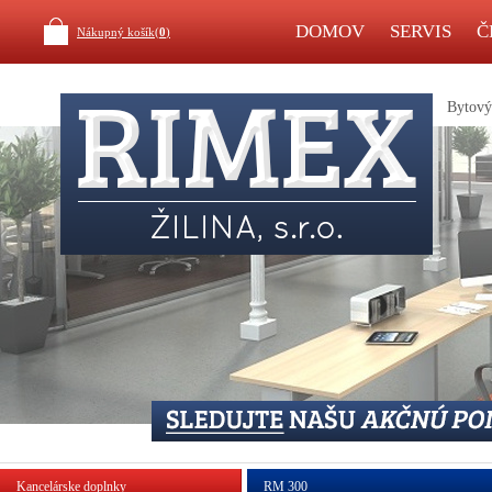
DOMOV
SERVIS
Č
Nákupný košík(
0
)
Bytový 
Kancelárske doplnky
RM 300