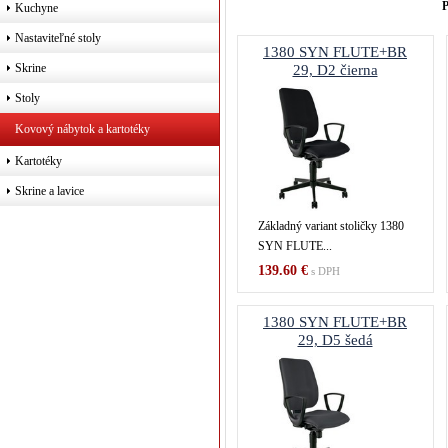
P
Kuchyne
Nastaviteľné stoly
1380 SYN FLUTE+BR
Skrine
29, D2 čierna
Stoly
Kovový nábytok a kartotéky
Kartotéky
Skrine a lavice
Základný variant stoličky 1380
SYN FLUTE...
139.60 €
s DPH
1380 SYN FLUTE+BR
29, D5 šedá