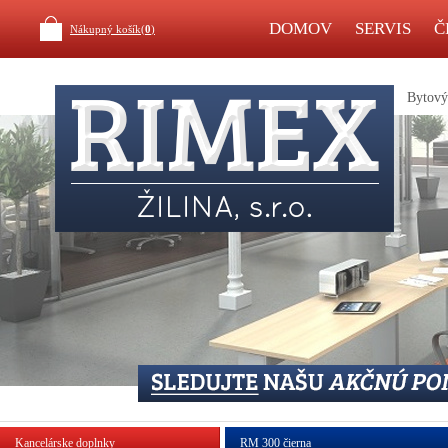
DOMOV
SERVIS
Č
Nákupný košík(
0
)
Bytový 
Kancelárske doplnky
RM 300 čierna