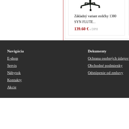
Základný variant stoličky 1380
SYN FLUTE...
139.60 €
s DPH
Navigácia
Dokumenty
E-shop
Ochrana osobných údajov
Servis
Obchodné podmienky
Nábytok
Odstúpenie od zmluvy
Kontakty
Akcie