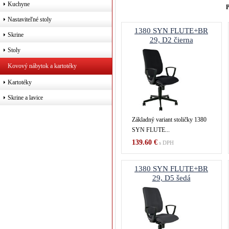
Kuchyne
P
Nastaviteľné stoly
1380 SYN FLUTE+BR
Skrine
29, D2 čierna
Stoly
Kovový nábytok a kartotéky
Kartotéky
Skrine a lavice
Základný variant stoličky 1380
SYN FLUTE...
139.60 €
s DPH
1380 SYN FLUTE+BR
29, D5 šedá