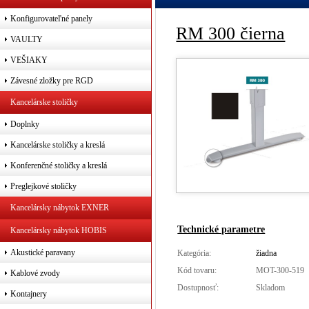
Konfigurovateľné panely
RM 300 čierna
VAULTY
VEŠIAKY
Závesné zložky pre RGD
Kancelárske stoličky
Doplnky
Kancelárske stoličky a kreslá
Konferenčné stoličky a kreslá
Preglejkové stoličky
Kancelársky nábytok EXNER
Technické parametre
Kancelársky nábytok HOBIS
Akustické paravany
Kategória:
žiadna
Kód tovaru:
MOT-300-519
Kablové zvody
Dostupnosť:
Skladom
Kontajnery