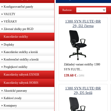
Konfigurovateľné panely
Radenie:
Poč
VAULTY
1380 SYN FLUTE+BR
VEŠIAKY
29, D2 čierna
Závesné zložky pre RGD
Kancelárske stoličky
Doplnky
Kancelárske stoličky a kreslá
Konferenčné stoličky a kreslá
Základný variant stoličky 1380
Preglejkové stoličky
SYN FLUTE...
Kancelársky nábytok EXNER
139.60 €
s DPH
Kancelársky nábytok HOBIS
1380 SYN FLUTE+BR
Akustické paravany
29, D5 šedá
Kablové zvody
Kontajnery