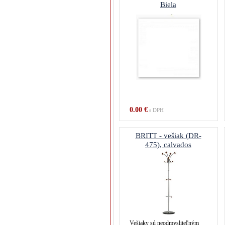
Biela
0.00 €
s DPH
BRITT - vešiak (DR-
475), calvados
Vešiaky sú neodmysliteľným