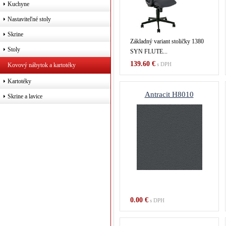
Kuchyne
Nastaviteľné stoly
Skrine
Základný variant stoličky 1380
Stoly
SYN FLUTE...
139.60 €
s DPH
Kovový nábytok a kartotéky
Kartotéky
Antracit H8010
Skrine a lavice
0.00 €
s DPH