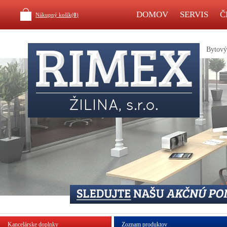
DOMOV
SERVIS
Č
Nákupný košík(
0
)
Bytový 
Kancelárske doplnky
Zoznam produktov