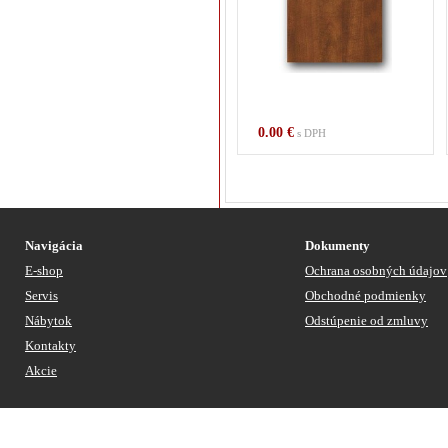
0.00 €
s DPH
Navigácia
Dokumenty
E-shop
Ochrana osobných údajov
Servis
Obchodné podmienky
Nábytok
Odstúpenie od zmluvy
Kontakty
Akcie