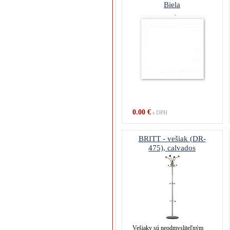
Biela
0.00 €
s DPH
BRITT - vešiak (DR-
475), calvados
Vešiaky sú neodmysliteľným