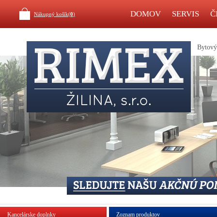
DOMOV
SERVIS
Č
Nákupný košík(
0
)
Bytový 
Kancelárske doplnky
Zoznam produktov