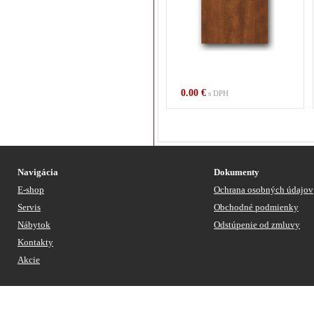
0.00 €
s DPH
Navigácia
Dokumenty
E-shop
Ochrana osobných údajov
Servis
Obchodné podmienky
Nábytok
Odstúpenie od zmluvy
Kontakty
Akcie