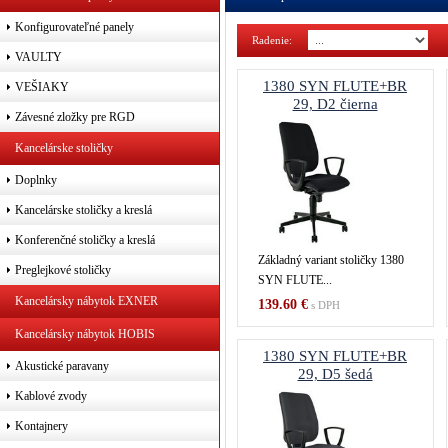
Konfigurovateľné panely
Radenie:
Poč
VAULTY
1380 SYN FLUTE+BR
VEŠIAKY
29, D2 čierna
Závesné zložky pre RGD
Kancelárske stoličky
Doplnky
Kancelárske stoličky a kreslá
Konferenčné stoličky a kreslá
Základný variant stoličky 1380
Preglejkové stoličky
SYN FLUTE...
Kancelársky nábytok EXNER
139.60 €
s DPH
Kancelársky nábytok HOBIS
1380 SYN FLUTE+BR
Akustické paravany
29, D5 šedá
Kablové zvody
Kontajnery