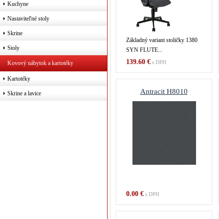
Kuchyne
Nastaviteľné stoly
Skrine
Základný variant stoličky 1380
Stoly
SYN FLUTE...
139.60 €
s DPH
Kovový nábytok a kartotéky
Kartotéky
Antracit H8010
Skrine a lavice
0.00 €
s DPH