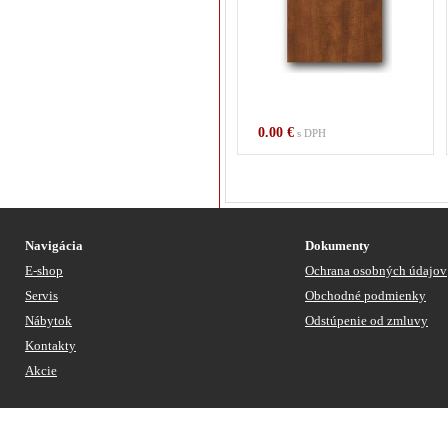
0.00 €
s DPH
Navigácia
Dokumenty
E-shop
Ochrana osobných údajov
Servis
Obchodné podmienky
Nábytok
Odstúpenie od zmluvy
Kontakty
Akcie