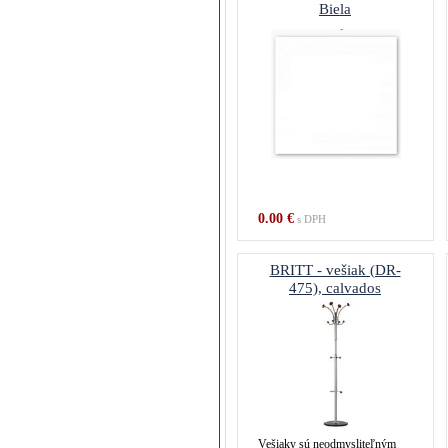
Biela
0.00 €
s DPH
BRITT - vešiak (DR-
475), calvados
Vešiaky sú neodmysliteľným