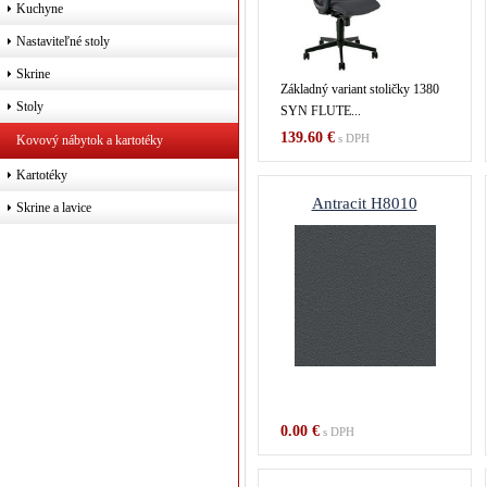
Kuchyne
Nastaviteľné stoly
Skrine
Základný variant stoličky 1380
Stoly
SYN FLUTE...
139.60 €
s DPH
Kovový nábytok a kartotéky
Kartotéky
Antracit H8010
Skrine a lavice
0.00 €
s DPH