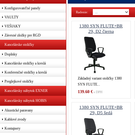
Konfigurovateľné panely
Radenie:
Poč
VAULTY
1380 SYN FLUTE+BR
VEŠIAKY
29, D2 čierna
Závesné zložky pre RGD
Kancelárske stoličky
Doplnky
Kancelárske stoličky a kreslá
Konferenčné stoličky a kreslá
Základný variant stoličky 1380
Preglejkové stoličky
SYN FLUTE...
Kancelársky nábytok EXNER
139.60 €
s DPH
Kancelársky nábytok HOBIS
1380 SYN FLUTE+BR
Akustické paravany
29, D5 šedá
Kablové zvody
Kontajnery