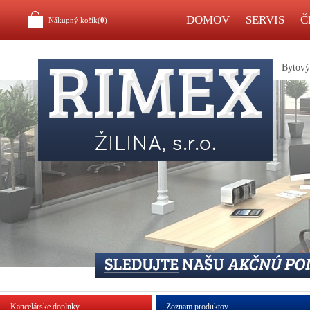
DOMOV
SERVIS
Č
Nákupný košík(
0
)
Bytový 
Kancelárske doplnky
Zoznam produktov