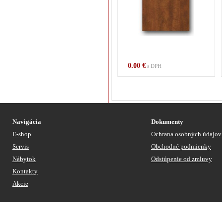
0.00 €
s DPH
Navigácia
Dokumenty
E-shop
Ochrana osobných údajov
Servis
Obchodné podmienky
Nábytok
Odstúpenie od zmluvy
Kontakty
Akcie