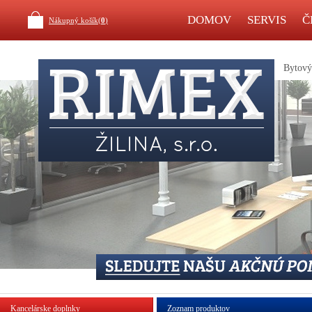
DOMOV
SERVIS
Č
Nákupný košík(
0
)
Bytový 
Kancelárske doplnky
Zoznam produktov