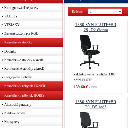
Konfigurovateľné panely
Radenie:
Poč
VAULTY
1380 SYN FLUTE+BR
VEŠIAKY
29, D2 čierna
Závesné zložky pre RGD
Kancelárske stoličky
Doplnky
Kancelárske stoličky a kreslá
Konferenčné stoličky a kreslá
Základný variant stoličky 1380
Preglejkové stoličky
SYN FLUTE...
Kancelársky nábytok EXNER
139.60 €
s DPH
Kancelársky nábytok HOBIS
1380 SYN FLUTE+BR
Akustické paravany
29, D5 šedá
Kablové zvody
Kontajnery