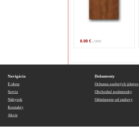
0.00 €
s DPH
Navigácia
Dokumenty
E-shop
Ochrana osobných údajov
Servis
Obchodné podmienky
Nábytok
Odstúpenie od zmluvy
Kontakty
Akcie