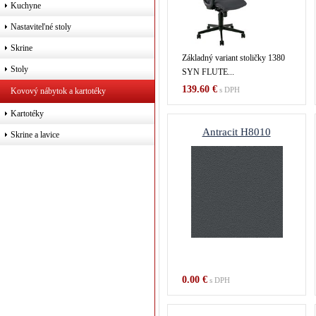
Kuchyne
Nastaviteľné stoly
Skrine
Základný variant stoličky 1380
Stoly
SYN FLUTE...
139.60 €
s DPH
Kovový nábytok a kartotéky
Kartotéky
Antracit H8010
Skrine a lavice
0.00 €
s DPH