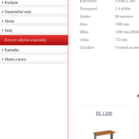
Kód tovaru:
AA8021-200
Kuchyne
Dostupnosť:
2-4 týždne
Nastaviteľné stoly
Záruka:
60 mesiacov
Skrine
šírka:
1600 mm
Stoly
hĺbka:
1200 mm (60x6
výška:
755 mm
Kovový nábytok a kartotéky
Charakter:
Výrobok na mie
Kartotéky
Skrine a lavice
P
FE 1200