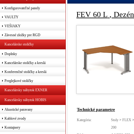
Konfigurovateľné panely
FEV 60 L
, Dezén
VAULTY
VEŠIAKY
Závesné zložky pre RGD
Kancelárske stoličky
Doplnky
Kancelárske stoličky a kreslá
Konferenčné stoličky a kreslá
Preglejkové stoličky
Kancelársky nábytok EXNER
Kancelársky nábytok HOBIS
Technické parametre
Akustické paravany
Kablové zvody
Kategória:
Stoly
>
FLEX
200
Kontajnery