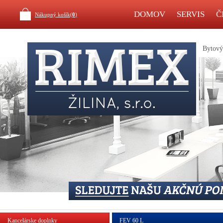
DOMOV
SERVIS
Č
Nákupný košík(
0
)
Bytový 
Kancelárske doplnky
FEV 60 L