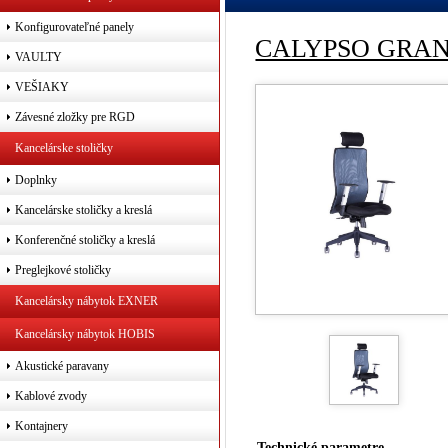
Konfigurovateľné panely
CALYPSO GRAND 
VAULTY
VEŠIAKY
Závesné zložky pre RGD
Kancelárske stoličky
Doplnky
Kancelárske stoličky a kreslá
Konferenčné stoličky a kreslá
Preglejkové stoličky
Kancelársky nábytok EXNER
Kancelársky nábytok HOBIS
Akustické paravany
Kablové zvody
Kontajnery
Technické parametre