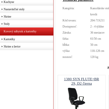
Kuchyne
Kategória:
Kancelárske sto
Nastaviteľné stoly
kreslá
Skrine
Kód tovaru:
204-71S211
Stoly
Dostupnosť:
2 - 4 týždne
Kovový nábytok a kartotéky
Záruka:
36 mesiacov
šírka:
61/50 cm
Kartotéky
hĺbka:
50 cm
Skrine a lavice
výška:
118-128 cm
nosnosť:
120 kg
P
1380 SYN FLUTE+BR
29, D2 čierna