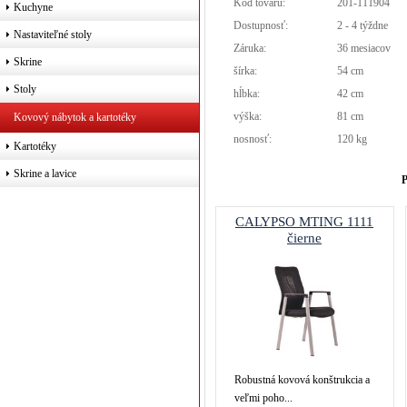
Kód tovaru:
201-111904
Kuchyne
Dostupnosť:
2 - 4 týždne
Nastaviteľné stoly
Záruka:
36 mesiacov
Skrine
šírka:
54 cm
Stoly
hĺbka:
42 cm
výška:
81 cm
Kovový nábytok a kartotéky
nosnosť:
120 kg
Kartotéky
Skrine a lavice
P
CALYPSO MTING 1111
čierne
Robustná kovová konštrukcia a
veľmi poho...