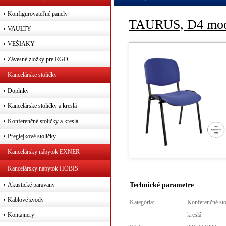
Konfigurovateľné panely
TAURUS, D4 mo
VAULTY
VEŠIAKY
Závesné zložky pre RGD
Kancelárske stoličky
Doplnky
Kancelárske stoličky a kreslá
Konferenčné stoličky a kreslá
Preglejkové stoličky
Kancelársky nábytok EXNER
Kancelársky nábytok HOBIS
Technické parametre
Akustické paravany
Kablové zvody
Kategória:
Konferenčné sto
kreslá
Kontajnery