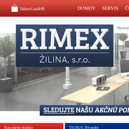
DOMOV
SERVIS
Č
Nákupný košík(
0
)
Bytový 
Kancelárske doplnky
TAURUS, D4 modrá