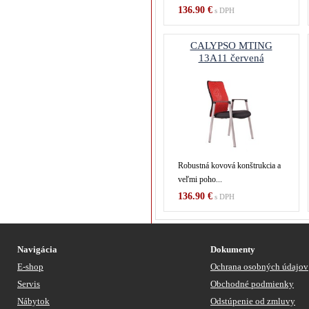
136.90 €
s DPH
CALYPSO MTING
13A11 červená
Robustná kovová konštrukcia a
veľmi poho...
136.90 €
s DPH
Navigácia
Dokumenty
E-shop
Ochrana osobných údajov
Servis
Obchodné podmienky
Nábytok
Odstúpenie od zmluvy