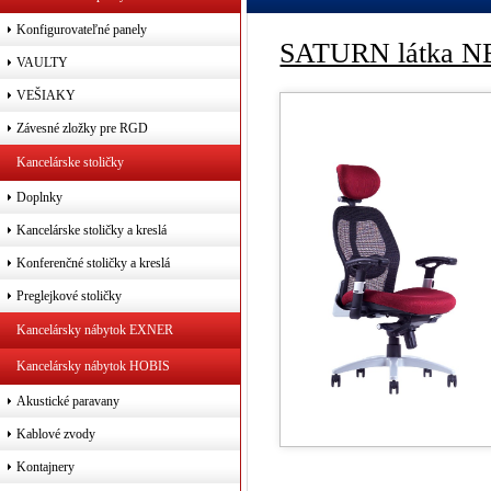
Konfigurovateľné panely
SATURN látka NE
VAULTY
VEŠIAKY
Závesné zložky pre RGD
Kancelárske stoličky
Doplnky
Kancelárske stoličky a kreslá
Konferenčné stoličky a kreslá
Preglejkové stoličky
Kancelársky nábytok EXNER
Kancelársky nábytok HOBIS
Akustické paravany
Kablové zvody
Kontajnery