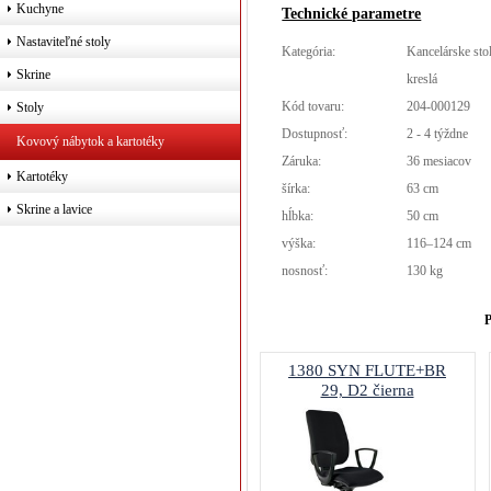
Kuchyne
Technické parametre
Nastaviteľné stoly
Kategória:
Kancelárske sto
Skrine
kreslá
Kód tovaru:
204-000129
Stoly
Dostupnosť:
2 - 4 týždne
Kovový nábytok a kartotéky
Záruka:
36 mesiacov
Kartotéky
šírka:
63 cm
Skrine a lavice
hĺbka:
50 cm
výška:
116–124 cm
nosnosť:
130 kg
P
1380 SYN FLUTE+BR
29, D2 čierna