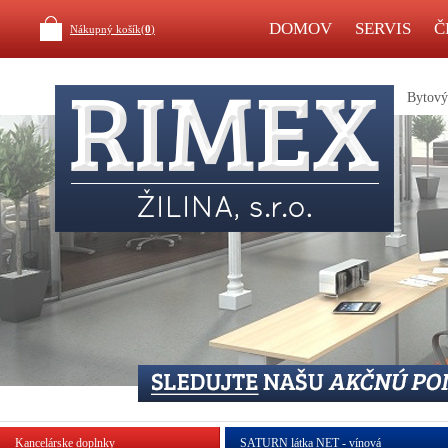
DOMOV
SERVIS
Č
Nákupný košík(
0
)
Bytový 
Kancelárske doplnky
SATURN látka NET - vínová