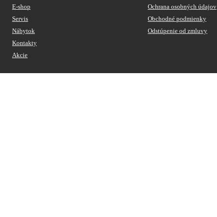
E-shop
Ochrana osobných údajov
Servis
Obchodné podmienky
Nábytok
Odstúpenie od zmluvy
Kontakty
Akcie