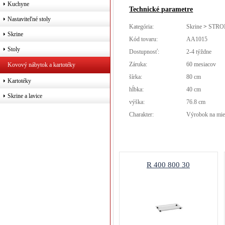
Kuchyne
Technické parametre
Nastaviteľné stoly
Kategória:
Skrine
>
STRO
Skrine
Kód tovaru:
AA1015
Stoly
Dostupnosť:
2-4 týždne
Záruka:
60 mesiacov
Kovový nábytok a kartotéky
šírka:
80 cm
Kartotéky
hĺbka:
40 cm
Skrine a lavice
výška:
76.8 cm
Charakter:
Výrobok na mie
R 400 800 30