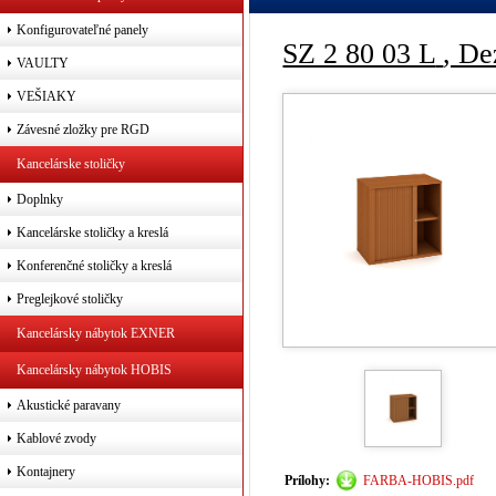
Konfigurovateľné panely
SZ 2 80 03 L
, De
VAULTY
VEŠIAKY
Závesné zložky pre RGD
Kancelárske stoličky
Doplnky
Kancelárske stoličky a kreslá
Konferenčné stoličky a kreslá
Preglejkové stoličky
Kancelársky nábytok EXNER
Kancelársky nábytok HOBIS
Akustické paravany
Kablové zvody
Kontajnery
Prílohy:
FARBA-HOBIS.pdf