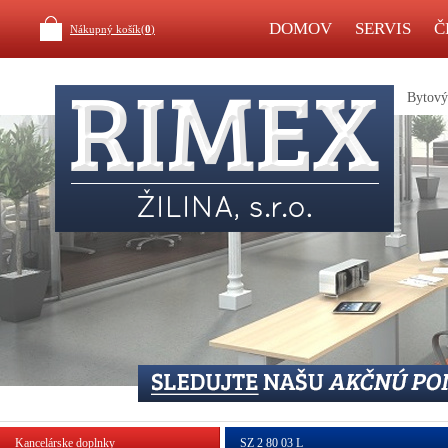
DOMOV
SERVIS
Č
Nákupný košík(
0
)
Bytový 
Kancelárske doplnky
SZ 2 80 03 L