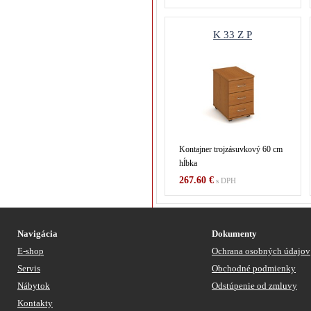
K 33 Z P
Kontajner trojzásuvkový 60 cm
hĺbka
267.60 €
s DPH
Navigácia
Dokumenty
E-shop
Ochrana osobných údajov
Servis
Obchodné podmienky
Nábytok
Odstúpenie od zmluvy
Kontakty