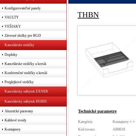
Konfigurovateľné panely
THBN
VAULTY
VEŠIAKY
Závesné zložky pre RGD
Kancelárske stoličky
Doplnky
Kancelárske stoličky a kreslá
Konferenčné stoličky a kreslá
Preglejkové stoličky
Kancelársky nábytok EXNER
Kancelársky nábytok HOBIS
Technické parametre
Akustické paravany
Kablové zvody
Kategória:
Kontajnery
>
>
Kód tovaru:
AB0018
Kontajnery