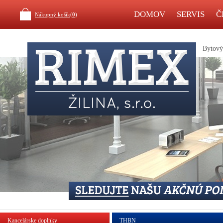
DOMOV
SERVIS
Č
Nákupný košík(
0
)
Bytový 
Kancelárske doplnky
THBN