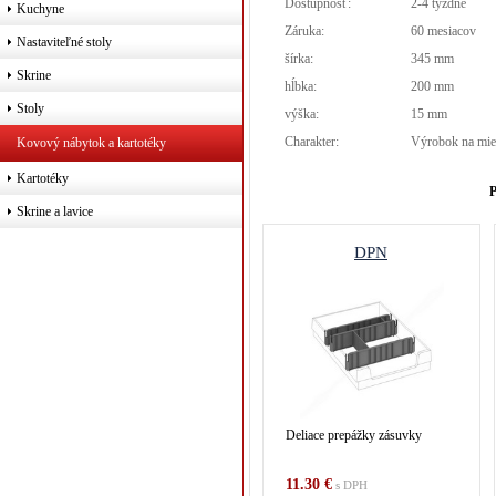
Dostupnosť:
2-4 týždne
Kuchyne
Záruka:
60 mesiacov
Nastaviteľné stoly
šírka:
345 mm
Skrine
hĺbka:
200 mm
Stoly
výška:
15 mm
Charakter:
Výrobok na mie
Kovový nábytok a kartotéky
Kartotéky
P
Skrine a lavice
DPN
Deliace prepážky zásuvky
11.30 €
s DPH