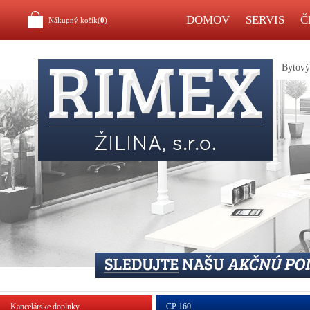
DOMOV
SERVIS
Č
Nákupný košík(
0
)
Bytový 
Kancelárske doplnky
CP 160