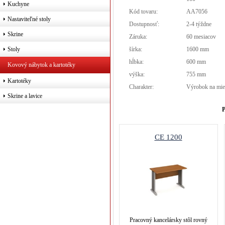
Kuchyne
Kód tovaru:
AA7056
Nastaviteľné stoly
Dostupnosť:
2-4 týždne
Skrine
Záruka:
60 mesiacov
šírka:
1600 mm
Stoly
hĺbka:
600 mm
Kovový nábytok a kartotéky
výška:
755 mm
Kartotéky
Charakter:
Výrobok na mie
Skrine a lavice
P
CE 1200
Pracovný kancelársky stôl rovný