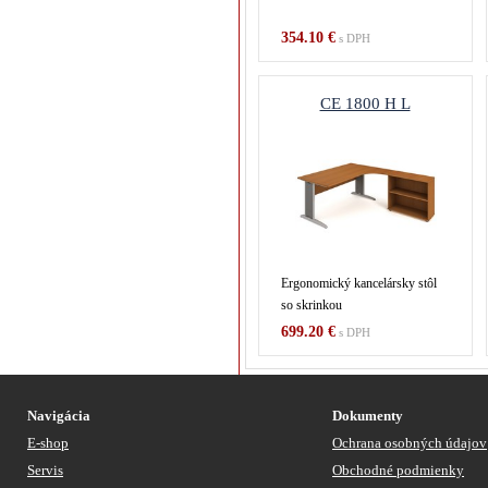
354.10 €
s DPH
CE 1800 H L
Ergonomický kancelársky stôl
so skrinkou
699.20 €
s DPH
Navigácia
Dokumenty
E-shop
Ochrana osobných údajov
Servis
Obchodné podmienky