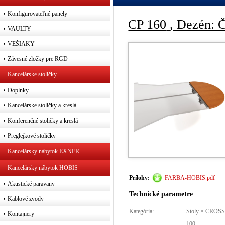
Konfigurovateľné panely
CP 160
, Dezén: 
VAULTY
VEŠIAKY
Závesné zložky pre RGD
Kancelárske stoličky
Doplnky
Kancelárske stoličky a kreslá
Konferenčné stoličky a kreslá
Preglejkové stoličky
Kancelársky nábytok EXNER
Kancelársky nábytok HOBIS
Prílohy:
FARBA-HOBIS.pdf
Akustické paravany
Technické parametre
Kablové zvody
Kategória:
Stoly
>
CROSS
Kontajnery
100