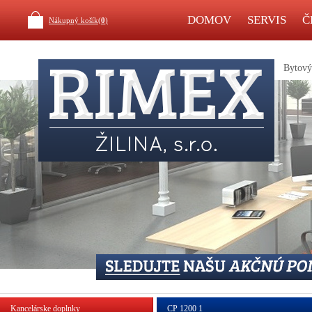
DOMOV
SERVIS
Č
Nákupný košík(
0
)
Bytový 
Kancelárske doplnky
CP 1200 1