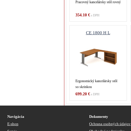
Pracovný kancelársky stôl rovný
354.10 €
s DPH
CE 1800 H L
Ergonomický kancelársky stôl
so skrinkou
699.20 €
s DPH
Navigácia
Dokumenty
E-shop
Ochrana osobných údajov