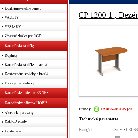
Konfigurovateľné panely
CP 1200 1
, Dezé
VAULTY
VEŠIAKY
Závesné zložky pre RGD
Kancelárske stoličky
Doplnky
Kancelárske stoličky a kreslá
Konferenčné stoličky a kreslá
Preglejkové stoličky
Kancelársky nábytok EXNER
Kancelársky nábytok HOBIS
Prílohy:
FARBA-HOBIS.pdf
Akustické paravany
Technické parametre
Kablové zvody
Kategória:
Stoly
>
CROSS
Kontajnery
100