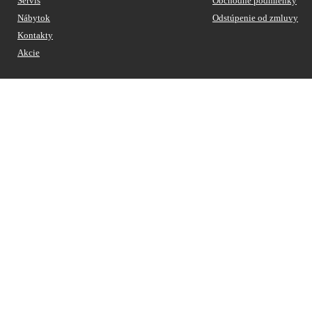
Servis
Obchodné podmienky
Nábytok
Odstúpenie od zmluvy
Kontakty
Akcie