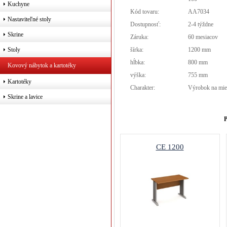
Kuchyne
Kód tovaru:
AA7034
Nastaviteľné stoly
Dostupnosť:
2-4 týždne
Skrine
Záruka:
60 mesiacov
šírka:
1200 mm
Stoly
hĺbka:
800 mm
Kovový nábytok a kartotéky
výška:
755 mm
Kartotéky
Charakter:
Výrobok na mie
Skrine a lavice
P
CE 1200