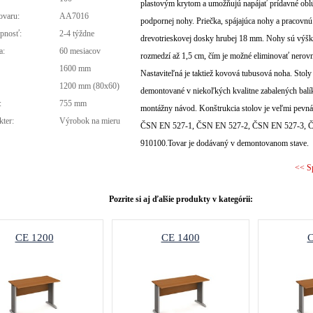
plastovým krytom a umožňujú napájať prídavné oblú
ovaru:
AA7016
podpornej nohy. Priečka, spájajúca nohy a pracovnú
pnosť:
2-4 týždne
drevotrieskovej dosky hrubej 18 mm. Nohy sú výšk
a:
60 mesiacov
rozmedzí až 1,5 cm, čím je možné eliminovať nerov
1600 mm
Nastaviteľná je taktiež kovová tubusová noha. Stol
:
1200 mm (80x60)
demontované v niekoľkých kvalitne zabalených balí
:
755 mm
montážny návod. Konštrukcia stolov je veľmi pev
kter:
Výrobok na mieru
ČSN EN 527-1, ČSN EN 527-2, ČSN EN 527-3, 
910100.Tovar je dodávaný v demontovanom stave.
<< S
Pozrite si aj ďalšie produkty v kategórii:
CE 1200
CE 1400
C