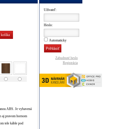
Užívateľ:
Heslo:
 košíka
Automaticky
Zabudnuté heslo
Registrácia
anou ABS. Je vybavená
m aj pravom hornom
m tele káble pod