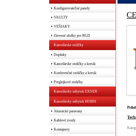
Konfigurovateľné panely
CE
VAULTY
VEŠIAKY
Závesné zložky pre RGD
Kancelárske stoličky
Doplnky
Kancelárske stoličky a kreslá
Konferenčné stoličky a kreslá
Preglejkové stoličky
Kancelársky nábytok EXNER
Kancelársky nábytok HOBIS
Prílo
Akustické paravany
Tech
Kablové zvody
Kateg
Kontajnery