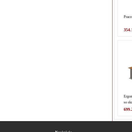
Praco
354.
Ergon
so sk
699.