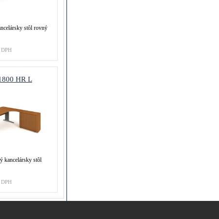
ncelársky stôl rovný
 DPH
1800 HR L
 kancelársky stôl
 DPH