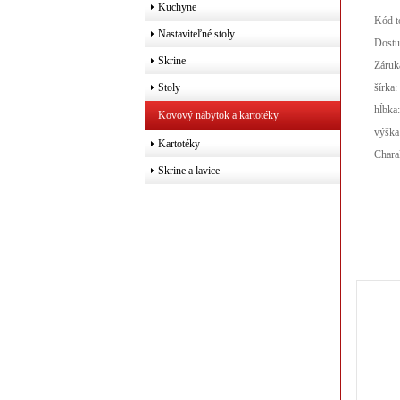
Kuchyne
Kód t
Nastaviteľné stoly
Dostu
Skrine
Záruk
šírka:
Stoly
hĺbka
Kovový nábytok a kartotéky
výška
Kartotéky
Chara
Skrine a lavice