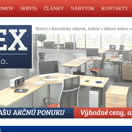
OMOV
SERVIS
ČLÁNKY
NÁBYTOK
KONTAKTY
Bytový a kancelársky nábytok, kožené a látkové sedacie s
 L