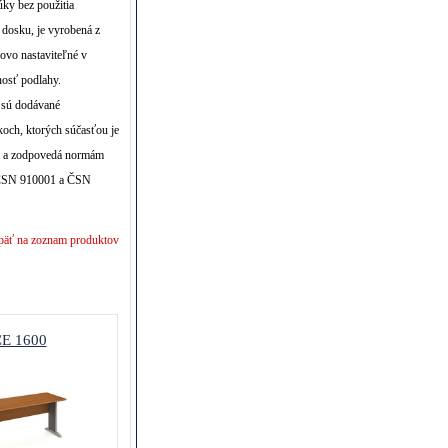
ky bez použitia
 dosku, je vyrobená z
ovo nastaviteľné v
nosť podlahy.
y sú dodávané
koch, ktorých súčasťou je
ná a zodpovedá normám
ČSN 910001 a ČSN
päť na zoznam produktov
E 1600