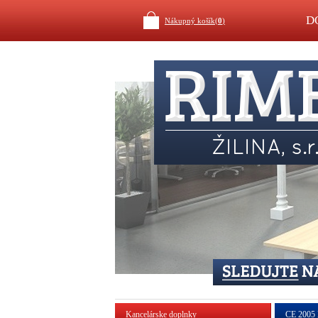
D
Nákupný košík(
0
)
Kancelárske doplnky
CE 2005