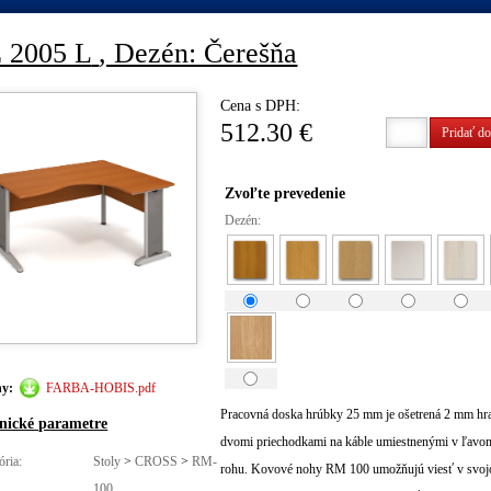
 2005 L
, Dezén: Čerešňa
Cena s DPH:
512.30 €
Pridať do
Zvoľte prevedenie
Dezén:
hy:
FARBA-HOBIS.pdf
Pracovná doska hrúbky 25 mm je ošetrená 2 mm hr
nické parametre
dvomi priechodkami na káble umiestnenými v ľavo
ória:
Stoly
>
CROSS
>
RM-
rohu. Kovové nohy RM 100 umožňujú viesť v svojo
100