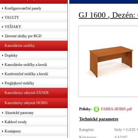
Konfigurovateľné panely
GJ 1600
, Dezén:
VAULTY
VEŠIAKY
Závesné zložky pre RGD
Kancelárske stoličky
Doplnky
Kancelárske stoličky a kreslá
Konferenčné stoličky a kreslá
Preglejkové stoličky
Kancelársky nábytok EXNER
Kancelársky nábytok HOBIS
Prílohy:
FARBA-HOBIS.pdf
Akustické paravany
Technické parametre
Kablové zvody
Kategória:
Stoly
>
GATE
Kontajnery
Kód tovaru:
AA5107