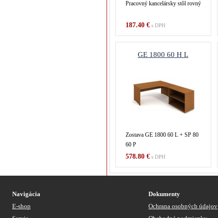
Pracovný kancelársky stôl rovný
187.40 €
s DPH
GE 1800 60 H L
Zostava GE 1800 60 L + SP 80
60 P
578.80 €
s DPH
Navigácia
Dokumenty
E-shop
Ochrana osobných údajov