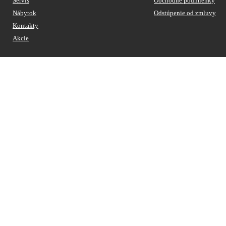
Servis
Obchodné podmienky
Nábytok
Odstúpenie od zmluvy
Kontakty
Akcie