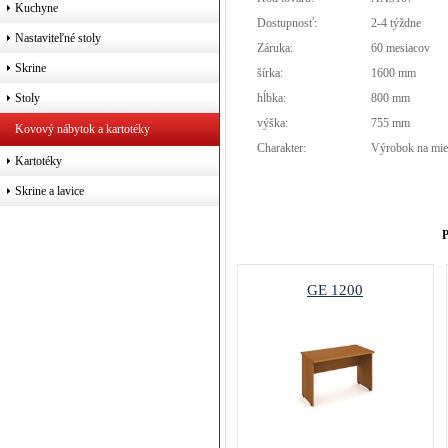
Kuchyne
Dostupnosť:
2-4 týždne
Nastaviteľné stoly
Záruka:
60 mesiacov
Skrine
šírka:
1600 mm
hĺbka:
800 mm
Stoly
výška:
755 mm
Kovový nábytok a kartotéky
Charakter:
Výrobok na mie
Kartotéky
Skrine a lavice
P
GE 1200