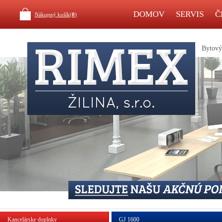
DOMOV
SERVIS
Č
Nákupný košík(
0
)
Bytový 
Kancelárske doplnky
GJ 1600