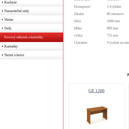
Kuchyne
Dostupnosť:
2-4 týždne
Nastaviteľné stoly
Záruka:
60 mesiacov
Skrine
šírka:
1600 mm
hĺbka:
800 mm
Stoly
výška:
755 mm
Kovový nábytok a kartotéky
Charakter:
Výrobok na mie
Kartotéky
Skrine a lavice
P
GE 1200