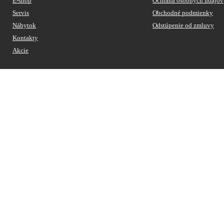
E-shop
Ochrana osobných údajov
Servis
Obchodné podmienky
Nábytok
Odstúpenie od zmluvy
Kontakty
Akcie