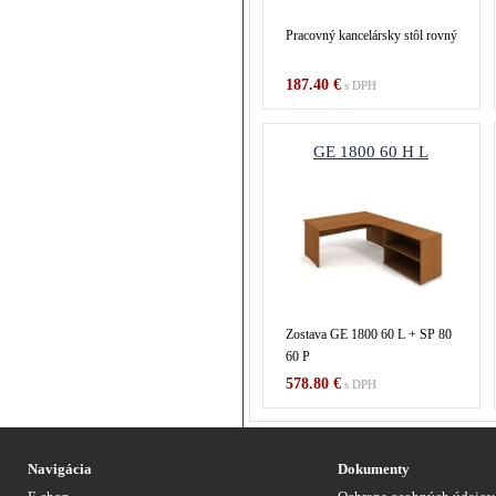
Pracovný kancelársky stôl rovný
187.40 €
s DPH
GE 1800 60 H L
Zostava GE 1800 60 L + SP 80
60 P
578.80 €
s DPH
Navigácia
Dokumenty