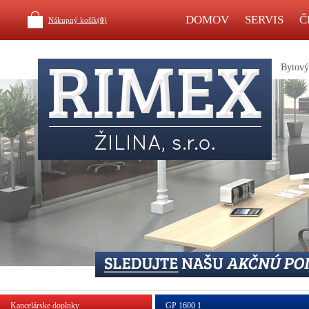
DOMOV
SERVIS
Č
Nákupný košík(
0
)
Bytový 
Kancelárske doplnky
GP 1600 1