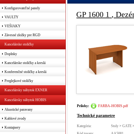
Konfigurovateľné panely
GP 1600 1
, Dezé
VAULTY
VEŠIAKY
Závesné zložky pre RGD
Kancelárske stoličky
Doplnky
Kancelárske stoličky a kreslá
Konferenčné stoličky a kreslá
Preglejkové stoličky
Kancelársky nábytok EXNER
Kancelársky nábytok HOBIS
Prílohy:
FARBA-HOBIS.pdf
Akustické paravany
Technické parametre
Kablové zvody
Kategória:
Stoly
>
GATE
Kontajnery
Kód tovaru:
AA5081